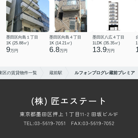
墨田区向島１丁目
墨田区向島４丁目
墨田区八広４丁目
1K (25.88㎡)
1K (14.21㎡)
1LDK (35.35㎡)
1
9
6.8
13.9
万円
万円
万円
東区の賃貸物件一覧
蔵前駅
ルフォンプログレ蔵前プレミア
(株) 匠エステート
東京都墨田区押上１丁目11-2 田坂ビル1F
TEL:03-5619-7051
FAX:03-5619-7052