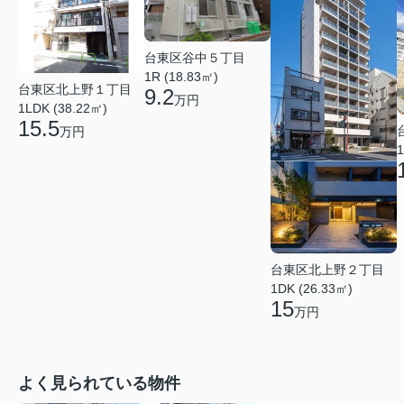
台東区谷中５丁目
1R (18.83㎡)
台東区北上野１丁目
9.2
万円
1LDK (38.22㎡)
15.5
万円
1
台東区北上野２丁目
1DK (26.33㎡)
15
万円
よく見られている物件