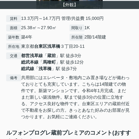
【外観】
13.3万円～14.7万円 管理/共益費 15,000円
賃料
25.38㎡～27.90㎡
1K
面積
間取り
築4年
2階/14階建
築年数
所在階
東京都
台東区
浅草橋
３丁目20-11
所在地
都営浅草線
「
蔵前
」駅 徒歩3分
交通
総武本線
「
馬喰町
」駅 徒歩12分
総武線
「
浅草橋
」駅 徒歩7分
共用部にはエレベータ・敷地内ごみ置き場などが備わっ
備考
ておりとても充実しています。こちらは14階建ての物
件です。新築マンションです。令和4年1月完成、まだ
まだ新しい築浅物件。駅まで徒歩3分の位置に立地す
る、アクセス良好な物件です。台東区エリアの蔵前付近
で不動産をお探しの方。きっとあなた好みのお部屋が見
つかります。お気軽にご連絡ください。
ルフォンプログレ蔵前プレミアのコメント(おすす