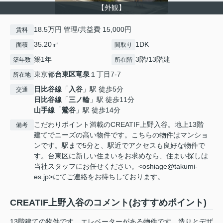
【外観】
18.5万円 管理/共益費 15,000円
賃料
35.20㎡
1DK
面積
間取り
築1年
3階/13階建
築年数
所在階
東京都
台東区
竜泉
１丁目7-7
所在地
日比谷線
「
入谷
」駅 徒歩5分
交通
日比谷線
「
三ノ輪
」駅 徒歩11分
山手線
「
鶯谷
」駅 徒歩14分
こだわりポイント満載のCREATIF上野入谷。地上13階
備考
建てでニーズの高い物件です。こちらの物件はマンショ
ンです。駅まで5分と、駅近でアクセスも良好な物件で
す。台東区に新しい住まいをお求めなら、住まい探しは
当社スタッフにお任せください。<oshiage@takumi-
es.jp>にてご連絡をお待ちしております。
CREATIF上野入谷のコメント(おすすめポイント)
13階建ての物件です。エレベーターがある物件です。造りとデザ