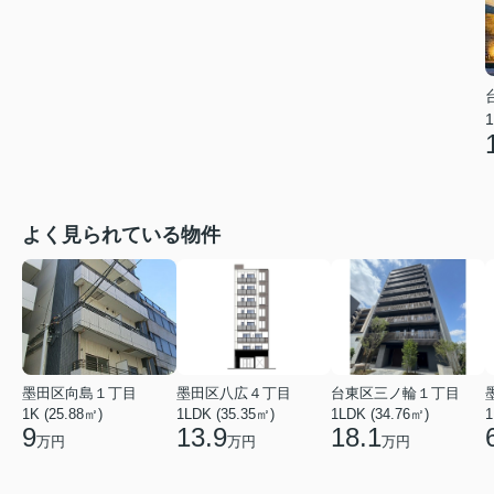
1
よく見られている物件
墨田区向島１丁目
墨田区八広４丁目
台東区三ノ輪１丁目
1K (25.88㎡)
1LDK (35.35㎡)
1LDK (34.76㎡)
1
9
13.9
18.1
万円
万円
万円