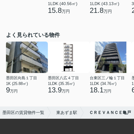
1LDK (40.56㎡)
1LDK (43.13㎡)
3
15.8
21.8
万円
万円
よく見られている物件
墨田区向島１丁目
墨田区八広４丁目
台東区三ノ輪１丁目
1K (25.88㎡)
1LDK (35.35㎡)
1LDK (34.76㎡)
1
9
13.9
18.1
万円
万円
万円
墨田区の賃貸物件一覧
東あずま駅
ＣＲＥＶＡＮＣＥ亀戸