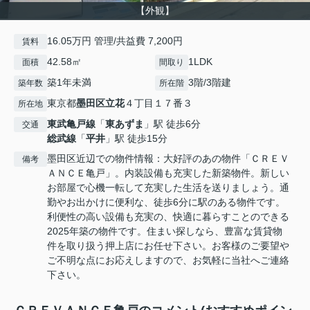
【外観】
16.05万円 管理/共益費 7,200円
賃料
42.58㎡
1LDK
面積
間取り
築1年未満
3階/3階建
築年数
所在階
東京都
墨田区
立花
４丁目１７番３
所在地
東武亀戸線
「
東あずま
」駅 徒歩6分
交通
総武線
「
平井
」駅 徒歩15分
墨田区近辺での物件情報：大好評のあの物件「ＣＲＥＶ
備考
ＡＮＣＥ亀戸」。内装設備も充実した新築物件。新しい
お部屋で心機一転して充実した生活を送りましょう。通
勤やお出かけに便利な、徒歩6分に駅のある物件です。
利便性の高い設備も充実の、快適に暮らすことのできる
2025年築の物件です。住まい探しなら、豊富な賃貸物
件を取り扱う押上店にお任せ下さい。お客様のご要望や
ご不明な点にお応えしますので、お気軽に当社へご連絡
下さい。