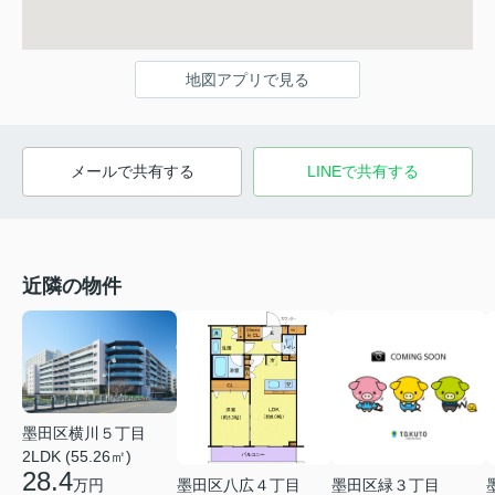
地図アプリで見る
メールで共有する
LINEで共有する
近隣の物件
墨田区横川５丁目
2LDK (55.26㎡)
28.4
墨田区八広４丁目
墨田区緑３丁目
万円