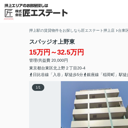
押上駅の賃貸物件をお探しなら匠エステート押上店
台東
スパッジオ上野東
15万円～32.5万円
管理/共益費 20,000円
東京都
台東区
北上野
２丁目20-4
日比谷線「入谷」駅徒歩5分
銀座線「稲荷町」駅徒
1
/
1