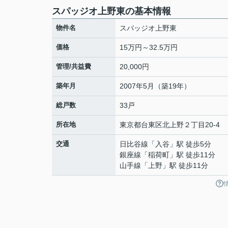
スパッジオ上野東の基本情報
物件名
スパッジオ上野東
価格
15万円～32.5万円
管理/共益費
20,000円
築年月
2007年5月（築19年）
総戸数
33戸
所在地
東京都
台東区
北上野
２丁目20-4
交通
日比谷線
「
入谷
」駅 徒歩5分
銀座線
「
稲荷町
」駅 徒歩11分
山手線
「
上野
」駅 徒歩11分