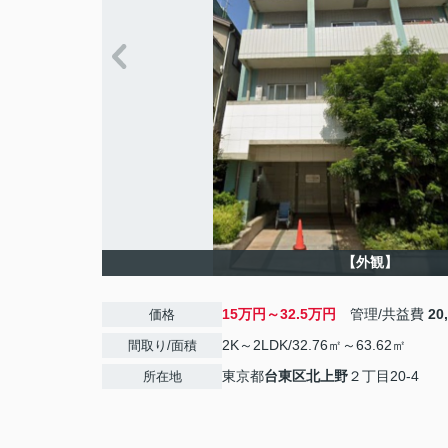
【外観】
15万円～32.5万円
管理/共益費
20
価格
2K～2LDK/32.76㎡～63.62㎡
間取り/面積
東京都
台東区
北上野
２丁目20-4
所在地