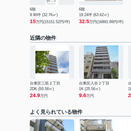
6階
6階
9.90坪 (32.76㎡)
19.24坪 (63.62㎡)
15
32.5
万円(15151.52円/坪)
万円(16891.89円/坪)
近隣の物件
台東区三筋２丁目
台東区入谷２丁目
2DK (50.58㎡)
1K (25.56㎡)
1
24.9
9.6
2
万円
万円
よく見られている物件