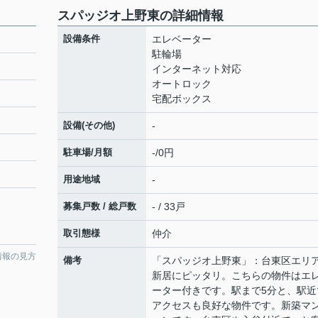
スパッジオ上野東の詳細情報
設備条件
エレベーター
駐輪場
インターネット対応
オートロック
宅配ボックス
設備(その他)
-
駐車場/月額
-/0円
用途地域
-
募集戸数 / 総戸数
- / 33戸
取引態様
仲介
情報の見方
備考
「スパッジオ上野東」：台東区エリ
新居にピッタリ。こちらの物件はエ
ーター付きです。駅まで5分と、駅近
アクセスも良好な物件です。新築マ