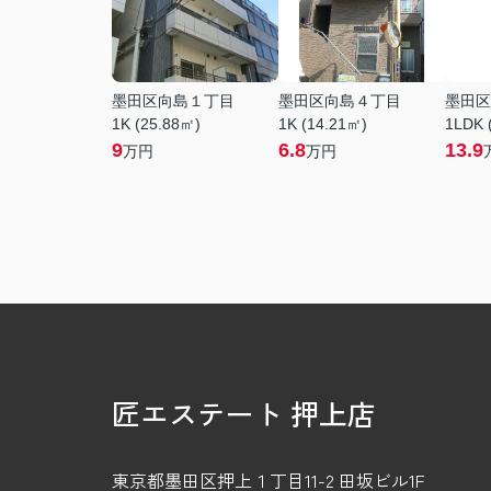
墨田区向島１丁目
墨田区向島４丁目
墨田区
1K (25.88㎡)
1K (14.21㎡)
1LDK 
9
6.8
13.9
万円
万円
匠エステート 押上店
東京都墨田区押上１丁目11-2 田坂ビル1F