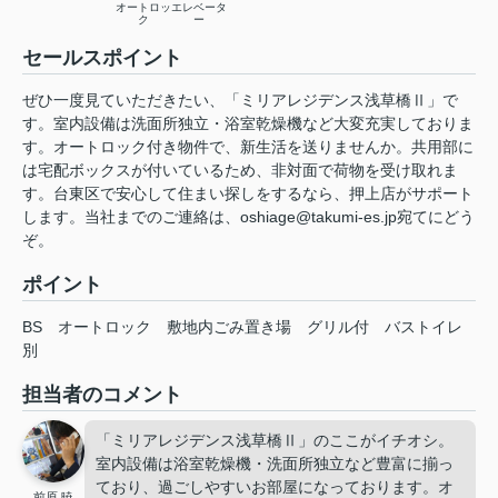
オートロッ
エレベータ
ク
ー
セールスポイント
ぜひ一度見ていただきたい、「ミリアレジデンス浅草橋Ⅱ」で
す。室内設備は洗面所独立・浴室乾燥機など大変充実しておりま
す。オートロック付き物件で、新生活を送りませんか。共用部に
は宅配ボックスが付いているため、非対面で荷物を受け取れま
す。台東区で安心して住まい探しをするなら、押上店がサポート
します。当社までのご連絡は、oshiage@takumi-es.jp宛てにどう
ぞ。
ポイント
BS
オートロック
敷地内ごみ置き場
グリル付
バストイレ
別
担当者のコメント
「ミリアレジデンス浅草橋Ⅱ」のここがイチオシ。
室内設備は浴室乾燥機・洗面所独立など豊富に揃っ
ており、過ごしやすいお部屋になっております。オ
前原 暁