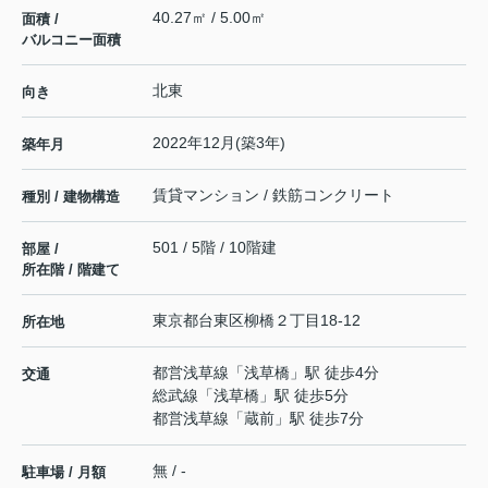
40.27㎡ / 5.00㎡
面積 /
バルコニー面積
北東
向き
2022年12月(築3年)
築年月
賃貸マンション / 鉄筋コンクリート
種別 / 建物構造
501 / 5階 / 10階建
部屋 /
所在階 / 階建て
東京都
台東区
柳橋
２丁目18-12
所在地
都営浅草線
「
浅草橋
」駅 徒歩4分
交通
総武線
「
浅草橋
」駅 徒歩5分
都営浅草線
「
蔵前
」駅 徒歩7分
無 / -
駐車場 / 月額