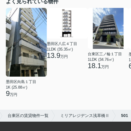
よく見られている物件
墨田区八広４丁目
1LDK (35.35㎡)
13.9
台東区三ノ輪１丁目
万円
1LDK (34.76㎡)
1
18.1
万円
墨田区向島１丁目
1K (25.88㎡)
9
万円
台東区の賃貸物件一覧
ミリアレジデンス浅草橋Ⅱ
501