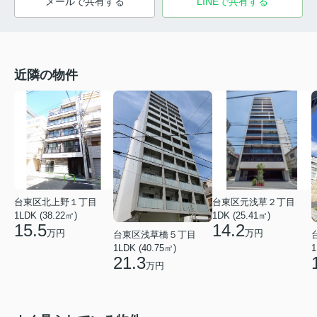
メールで共有する
LINEで共有する
近隣の物件
台東区元浅草２丁目
台東区北上野１丁目
1DK (25.41㎡)
1LDK (38.22㎡)
14.2
15.5
万円
万円
台東区浅草橋５丁目
1LDK (40.75㎡)
1
21.3
万円