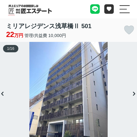
ミリアレジデンス浅草橋Ⅱ 501
22
万円
管理/共益費 10,000円
1
/
16