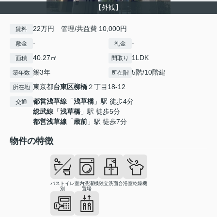
【外観】
22万円 管理/共益費 10,000円
賃料
-
-
敷金
礼金
40.27㎡
1LDK
面積
間取り
築3年
5階/10階建
築年数
所在階
東京都
台東区
柳橋
２丁目18-12
所在地
都営浅草線
「
浅草橋
」駅 徒歩4分
交通
総武線
「
浅草橋
」駅 徒歩5分
都営浅草線
「
蔵前
」駅 徒歩7分
物件の特徴
バストイレ
室内洗濯機
独立洗面台
浴室乾燥機
別
置場