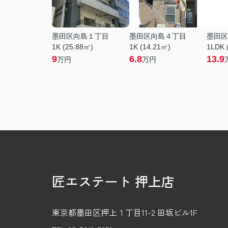
墨田区向島１丁目
墨田区向島４丁目
墨田区
1K (25.88㎡)
1K (14.21㎡)
1LDK 
9
6.8
13.9
万円
万円
匠エステート 押上店
東京都墨田区押上１丁目11-2 田坂ビル1F