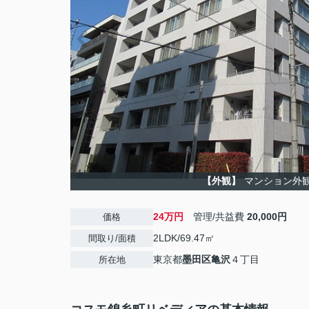
【外観】
マンション外
24万円
管理/共益費
20,000円
価格
2LDK/69.47㎡
間取り/面積
東京都
墨田区
亀沢
４丁目
所在地