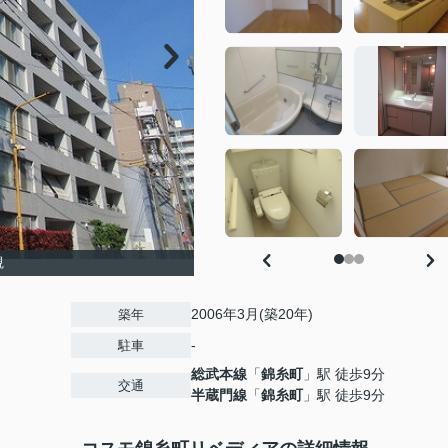
観
2006年3月(築20年)
築年
-
駐車
総武本線
「
錦糸町
」駅 徒歩9分
交通
半蔵門線
「
錦糸町
」駅 徒歩9分