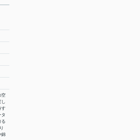
の空
実し
待す
ータ
誇る
り
や錦