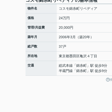
コスモ錦糸町リベディアの基本情報
物件名
コスモ錦糸町リベディア
価格
24万円
管理/共益費
20,000円
築年月
2006年3月（築20年）
総戸数
37戸
所在地
東京都
墨田区
亀沢
４丁目
交通
総武本線
「
錦糸町
」駅 徒歩9分
半蔵門線
「
錦糸町
」駅 徒歩9分