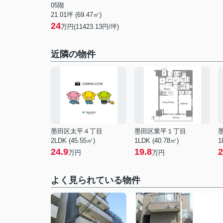
05階
21.01坪 (69.47㎡)
24
万円(11423.13円/坪)
近隣の物件
墨田区太平４丁目
墨田区業平１丁目
2LDK (45.55㎡)
1LDK (40.78㎡)
1
24.9
19.8
2
万円
万円
よく見られている物件