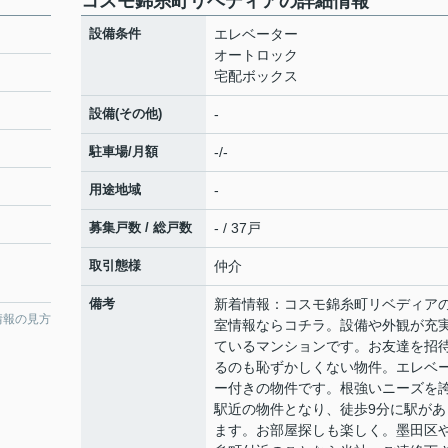
コスモ錦糸町リベディアの詳細情報
設備条件
エレベーター
オートロック
宅配ボックス
設備(その他)
-
駐車場/月額
-/-
用途地域
-
募集戸数 / 総戸数
- / 37戸
取引態様
仲介
備考
新着情報：コスモ錦糸町リベディア
情報の見方
室情報ならコチラ。設備や外観が充
ているマンションです。お友達を招
るのも恥ずかしくない物件。エレベ
ー付きの物件です。根強いニーズを
駅近の物件となり、徒歩9分に駅があ
ます。お部屋探しも楽しく。墨田区