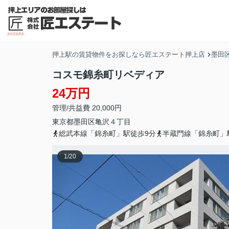
押上駅の賃貸物件をお探しなら匠エステート押上店
墨田
コスモ錦糸町リベディア
24万円
管理/共益費 20,000円
東京都
墨田区
亀沢
４丁目
総武本線「錦糸町」駅徒歩9分
半蔵門線「錦糸町」
1
/
20