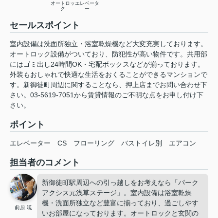
オートロッ
エレベータ
ク
ー
セールスポイント
室内設備は洗面所独立・浴室乾燥機など大変充実しております。
オートロック設備がついており、防犯性が高い物件です。共用部
にはゴミ出し24時間OK・宅配ボックスなどが揃っております。
外装もおしゃれで快適な生活をおくることができるマンションで
す。新御徒町周辺に関することなら、押上店までお問い合わせ下
さい。03-5619-7051から賃貸情報のご不明な点をお申し付け下
さい。
ポイント
エレベーター
CS
フローリング
バストイレ別
エアコン
担当者のコメント
新御徒町駅周辺への引っ越しをお考えなら「パーク
アクシス元浅草ステージ」。室内設備は浴室乾燥
機・洗面所独立など豊富に揃っており、過ごしやす
前原 暁
いお部屋になっております。オートロックと玄関の