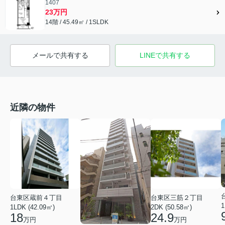
1407
23万円
14階 / 45.49㎡ / 1SLDK
メールで共有する
LINEで共有する
近隣の物件
台東区蔵前４丁目
台東区三筋２丁目
1
1LDK (42.09㎡)
2DK (50.58㎡)
18
24.9
万円
万円