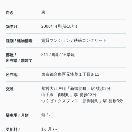
東
向き
2008年4月(築18年)
築年月
賃貸マンション / 鉄筋コンクリート
種別 / 建物構造
811 / 8階 / 16階建
部屋 /
所在階 / 階建て
東京都
台東区
元浅草
１丁目8-11
所在地
都営大江戸線
「
新御徒町
」駅 徒歩3分
交通
山手線
「
御徒町
」駅 徒歩13分
つくばエクスプレス
「
新御徒町
」駅 徒歩3分
無 / -
駐車場 / 月額
1ヶ月 / -
更新料 /