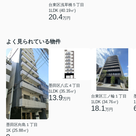
台東区浅草橋５丁目
1LDK (40.19㎡)
20.4
万円
よく見られている物件
墨田区八広４丁目
1LDK (35.35㎡)
13.9
台東区三ノ輪１丁目
万円
1LDK (34.76㎡)
1
18.1
万円
墨田区向島１丁目
1K (25.88㎡)