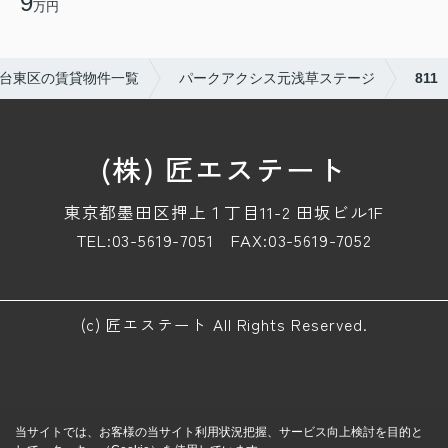
9
万円
台東区の賃貸物件一覧
パークアクシス元浅草ステージ
811
(株) 匠エステート
東京都墨田区押上１丁目11-2 田坂ビル1F
TEL:03-5619-7051
FAX:03-5619-7052
(c) 匠エステート All Rights Reserved.
当サイトでは、お客様の当サイト利用状況把握、サービス向上検討を目的と