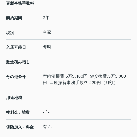
更新事務手数料
2年
契約期間
空家
現況
即時
入居可能日
-
敷金積み増し
室内清掃費:5万9,400円 鍵交換費:3万3,000
その他条件
円 口座振替事務手数料:220円（月額）
-
用途地域
- / -
権利金 / 雑費
有 / -
保険加入 / 料金