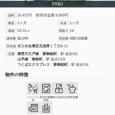
【外観】
16.8万円 管理/共益費 8,000円
賃料
1ヶ月
1ヶ月
敷金
礼金
33.31㎡
1K
面積
間取り
築18年
8階/16階建
築年数
所在階
東京都
台東区
元浅草
１丁目8-11
所在地
都営大江戸線
「
新御徒町
」駅 徒歩3分
交通
山手線
「
御徒町
」駅 徒歩13分
つくばエクスプレス
「
新御徒町
」駅 徒歩3分
物件の特徴
バストイレ
室内洗濯機
独立洗面台
浴室乾燥機
別
置場