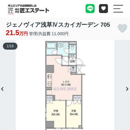
ジェノヴィア浅草Ⅳスカイガーデン 705
21.5
万円
管理/共益費 11,000円
1
/
18