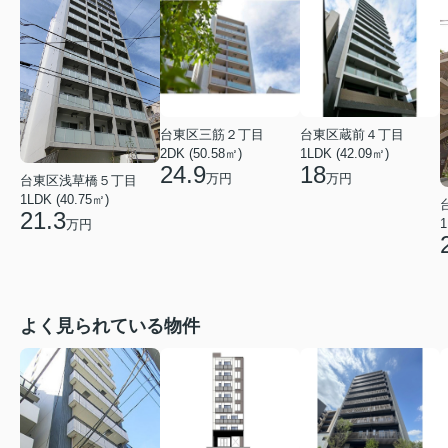
台東区三筋２丁目
台東区蔵前４丁目
2DK (50.58㎡)
1LDK (42.09㎡)
24.9
18
万円
万円
台東区浅草橋５丁目
1LDK (40.75㎡)
21.3
1
万円
よく見られている物件