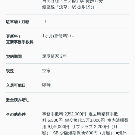
日比谷線
「
三ノ輪
」駅 徒歩12分
銀座線
「
浅草
」駅 徒歩19分
- / -
駐車場 / 月額
1ヶ月(新賃料) / -
更新料 /
更新事務手数料
定期借家 2年
契約期間
空家
現況
即時
入居可能日
-
敷金積み増し
事務手数料:2万2,000円 退去時精算手数
その他条件
料:5,500円 鍵交換代:3万3,000円 室内清掃費
用:9万9,000円 リブクラブ:2,200円（月
額） SBI少額短期保険:800円（月額） ■海外