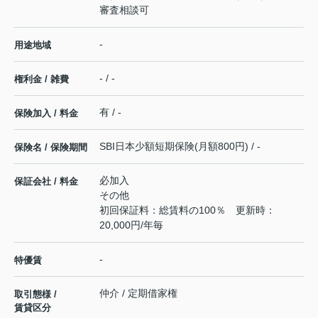
審査相談可
-
用途地域
- / -
権利金 / 雑費
有 / -
保険加入 / 料金
SBI日本少額短期保険(月額800円) / -
保険名 / 保険期間
必加入
保証会社 / 料金
その他
初回保証料：総賃料の100％ 更新時：
20,000円/年毎
-
特優賃
仲介 / 定期借家権
取引態様 /
賃貸区分