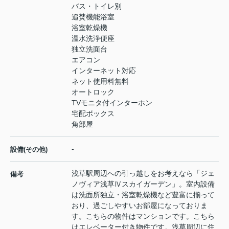
バス・トイレ別
追焚機能浴室
浴室乾燥機
温水洗浄便座
独立洗面台
エアコン
インターネット対応
ネット使用料無料
オートロック
TVモニタ付インターホン
宅配ボックス
角部屋
-
設備(その他)
浅草駅周辺への引っ越しをお考えなら「ジェ
備考
ノヴィア浅草Ⅳスカイガーデン」。室内設備
は洗面所独立・浴室乾燥機など豊富に揃って
おり、過ごしやすいお部屋になっておりま
す。こちらの物件はマンションです。こちら
はエレベーター付き物件です。浅草周辺に住