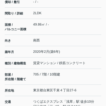
- / -
償却 / 敷引
2LDK
間取り / 詳細
49.86㎡ / -
面積 /
バルコニー面積
南西
向き
2020年2月(築6年)
築年月
賃貸マンション / 鉄筋コンクリート
種別 / 建物構造
705 / 7階 / 10階建
部屋 /
所在階 / 階建て
東京都
台東区
千束
４丁目27-6
所在地
つくばエクスプレス
「
浅草
」駅 徒歩10分
交通