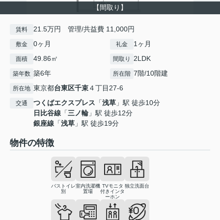
【間取り】
21.5万円 管理/共益費 11,000円
賃料
0ヶ月
1ヶ月
敷金
礼金
49.86㎡
2LDK
面積
間取り
築6年
7階/10階建
築年数
所在階
東京都
台東区
千束
４丁目27-6
所在地
つくばエクスプレス
「
浅草
」駅 徒歩10分
交通
日比谷線
「
三ノ輪
」駅 徒歩12分
銀座線
「
浅草
」駅 徒歩19分
物件の特徴
バストイレ
室内洗濯機
TVモニタ
独立洗面台
別
置場
付きインタ
ーホン