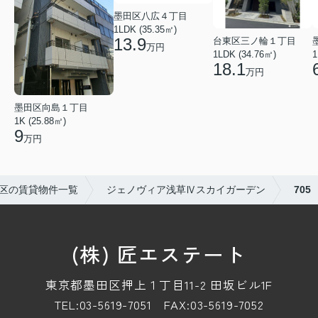
墨田区八広４丁目
1LDK (35.35㎡)
13.9
台東区三ノ輪１丁目
万円
1LDK (34.76㎡)
1
18.1
万円
墨田区向島１丁目
1K (25.88㎡)
9
万円
区の賃貸物件一覧
ジェノヴィア浅草Ⅳスカイガーデン
705
(株) 匠エステート
東京都墨田区押上１丁目11-2 田坂ビル1F
TEL:03-5619-7051
FAX:03-5619-7052