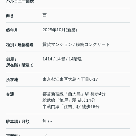
バルコニー面積
西
向き
2025年10月(新築)
築年月
賃貸マンション / 鉄筋コンクリート
種別 / 建物構造
1414 / 14階 / 14階建
部屋 /
所在階 / 階建て
東京都
江東区
大島
４丁目6-17
所在地
都営新宿線
「
西大島
」駅 徒歩4分
交通
総武線
「
亀戸
」駅 徒歩14分
半蔵門線
「
住吉
」駅 徒歩16分
無 / -
駐車場 / 月額
- / -