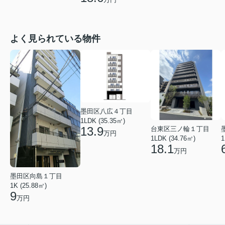
よく見られている物件
墨田区八広４丁目
1LDK (35.35㎡)
13.9
台東区三ノ輪１丁目
万円
1LDK (34.76㎡)
1
18.1
万円
墨田区向島１丁目
1K (25.88㎡)
9
万円