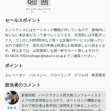
オートロッ
エレベータ
ク
ー
セールスポイント
エントランスにはオートロック機能が付いているので、建物内に
知らない来訪者が入って来づらくなります。共用部には宅配ボッ
クス・ゴミ出し24時間OKなど様々な設備やサービスが揃ってい
るので便利です。新生活の準備は快適なお部屋探しから始まりま
す。押上店では、お部屋探しを精一杯サポート致しますので、
03-5619-7051/oshiage@takumi-es.jpまでご連絡ください。
ポイント
エレベーター
バルコニー
フローリング
グリル付
耐震構造
担当者のコメント
新着情報：パークアクシス西大島コンフォートスク
エアの空室情報ならコチラ。オートロック機能があ
るので来訪者は基本的に玄関先まで来ることがなく
前原 暁
安心して生活できます。室内設備は洗面所独立・浴