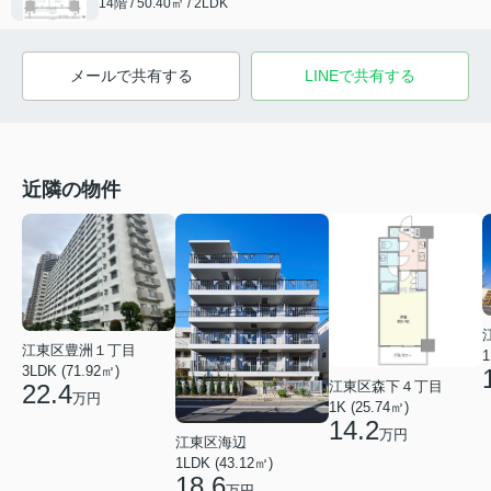
14階 / 50.40㎡ / 2LDK
メールで共有する
LINEで共有する
近隣の物件
江東区豊洲１丁目
1
3LDK (71.92㎡)
江東区森下４丁目
22.4
万円
1K (25.74㎡)
14.2
万円
江東区海辺
1LDK (43.12㎡)
18.6
万円