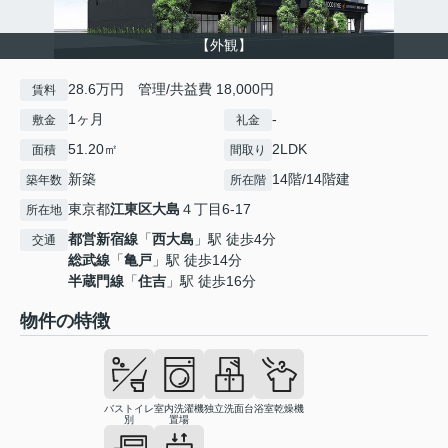
【外観】
28.6万円 管理/共益費 18,000円
賃料
1ヶ月
-
敷金
礼金
51.20㎡
2LDK
面積
間取り
新築
14階/14階建
築年数
所在階
東京都
江東区
大島
４丁目6-17
所在地
都営新宿線
「
西大島
」駅 徒歩4分
交通
総武線
「
亀戸
」駅 徒歩14分
半蔵門線
「
住吉
」駅 徒歩16分
物件の特徴
バストイレ
室内洗濯機
独立洗面台
浴室乾燥機
別
置場