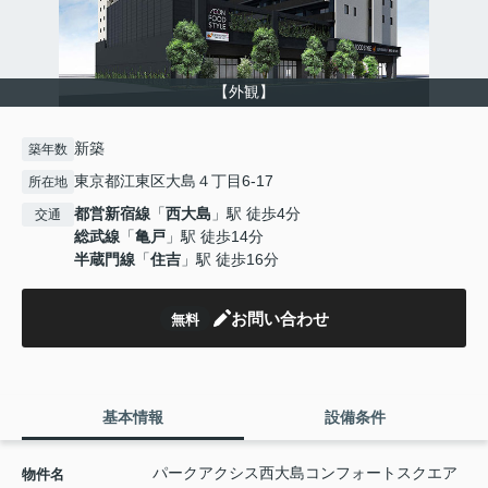
【外観】
新築
築年数
東京都江東区大島４丁目6-17
所在地
都営新宿線
「
西大島
」駅 徒歩4分
交通
総武線
「
亀戸
」駅 徒歩14分
半蔵門線
「
住吉
」駅 徒歩16分
お問い合わせ
無料
基本情報
設備条件
パークアクシス西大島コンフォートスクエア
物件名