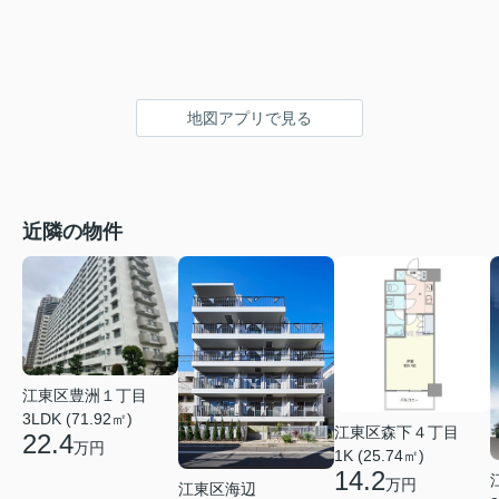
地図アプリで見る
近隣の物件
江東区豊洲１丁目
3LDK (71.92㎡)
江東区森下４丁目
22.4
万円
1K (25.74㎡)
14.2
万円
江東区海辺