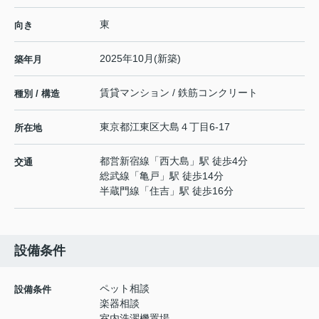
東
向き
2025年10月(新築)
築年月
賃貸マンション / 鉄筋コンクリート
種別 / 構造
東京都
江東区
大島
４丁目6-17
所在地
都営新宿線
「
西大島
」駅 徒歩4分
交通
総武線
「
亀戸
」駅 徒歩14分
半蔵門線
「
住吉
」駅 徒歩16分
設備条件
ペット相談
設備条件
楽器相談
室内洗濯機置場