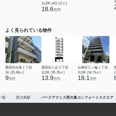
2
1LDK (43.12㎡)
18.6
万円
よく見られている物件
墨田区向島１丁目
墨田区八広４丁目
台東区三ノ輪１丁目
1K (25.88㎡)
1LDK (35.35㎡)
1LDK (34.76㎡)
1
9
13.9
18.1
万円
万円
万円
一覧
西大島駅
パークアクシス西大島コンフォートスクエア