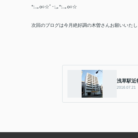
*:..｡o○☆ﾟ･:,｡*:..｡o○☆
次回のブログは今月絶好調の木曽さんお願いいたします
浅草駅近
2016.07.21