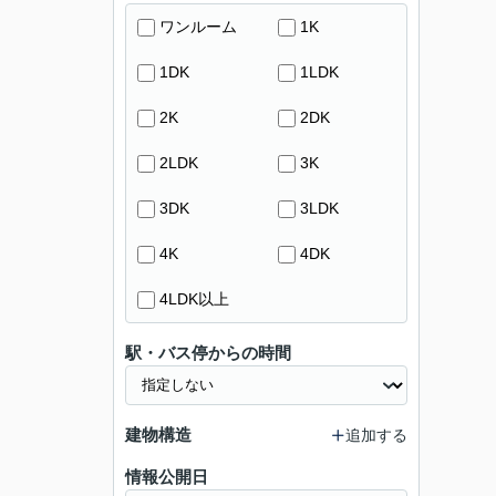
ワンルーム
1K
1DK
1LDK
2K
2DK
2LDK
3K
3DK
3LDK
4K
4DK
4LDK以上
駅・バス停からの時間
建物構造
追加する
情報公開日