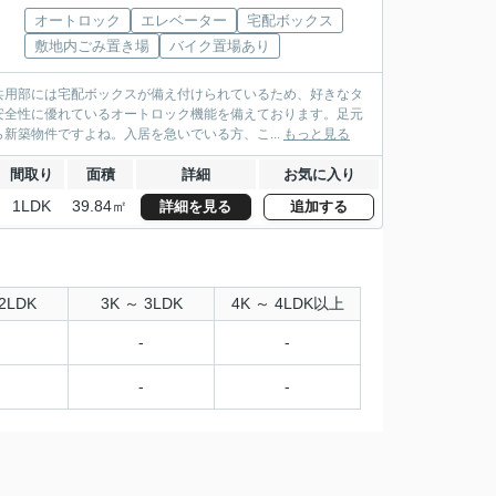
オートロック
エレベーター
宅配ボックス
敷地内ごみ置き場
バイク置場あり
共用部には宅配ボックスが備え付けられているため、好きなタ
安全性に優れているオートロック機能を備えております。足元
新築物件ですよね。入居を急いでいる方、こ...
もっと見る
間取り
面積
詳細
お気に入り
1LDK
39.84㎡
詳細を見る
追加する
2LDK
3K ～ 3LDK
4K ～ 4LDK以上
-
-
-
-