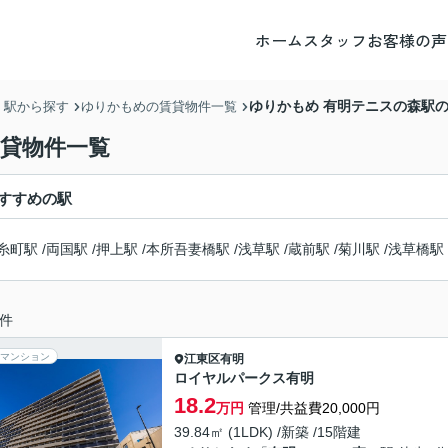
ホーム
スタッフ
お客様の声
ゆりかもめ 有明テニスの森駅
・駅から探す
ゆりかもめの賃貸物件一覧
賃貸物件一覧
すすめの駅
糸町駅
/
両国駅
/
押上駅
/
本所吾妻橋駅
/
浅草駅
/
蔵前駅
/
菊川駅
/
浅草橋駅
件
マンション
江東区
有明
ロイヤルパークス有明
18.2
万円
管理/共益費20,000円
39.84㎡ (1LDK) /新築 /15階建