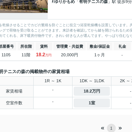
ゆりかもめ
「
有明テニスの森
」駅 徒歩9分
を乾燥させることでカビの繁殖を防ぐことに役立つ浴室乾燥機を設置しています。
ングで荷物を受け取ることができます。来訪者を確認してから鍵を開けられるため
めてくれる、床下暖房付物件です。きれい好きな人が選んでます。やっぱり住むなら
部屋番号
所在階
賃料
管理費・共益費
敷金/保証金
礼金
18.2
1105
11階
20,000円
1ヶ月
-
万円
明テニスの森の掲載物件の家賃相場
1R ～ 1K
1DK ～ 1LDK
2K ～ 
-
家賃相場
18.2万円
-
-
空室件数
1室
-
1