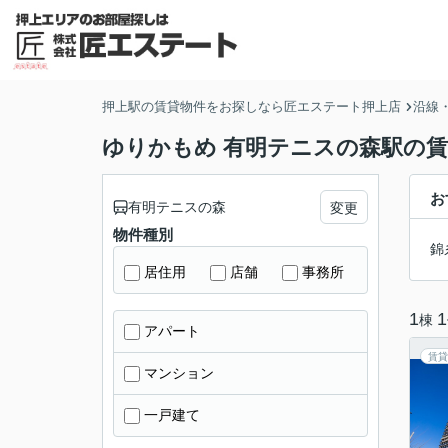
押上駅の賃貸物件をお探しなら匠エステート押上店
沿線
ゆりかもめ 有明テニスの森駅の
お
有明テニスの森
変更
物件種別
錦
居住用
店舗
事務所
1
1
棟
アパート
賃貸
マンション
一戸建て