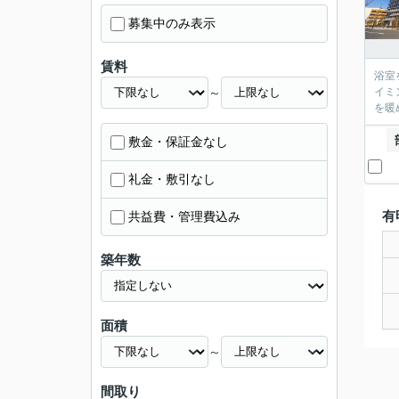
募集中のみ表示
賃料
浴室
～
イミ
を暖
敷金・保証金なし
礼金・敷引なし
有
共益費・管理費込み
築年数
面積
～
間取り