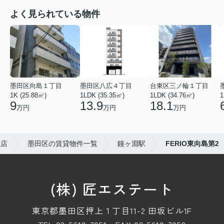
よく見られている物件
墨田区向島１丁目
墨田区八広４丁目
台東区三ノ輪１丁目
1K (25.88㎡)
1LDK (35.35㎡)
1LDK (34.76㎡)
1
9
13.9
18.1
万円
万円
万円
上店
墨田区の賃貸物件一覧
鐘ヶ淵駅
FERIO東向島第2
(株) 匠エステート
東京都墨田区押上１丁目11-2 田坂ビル1F