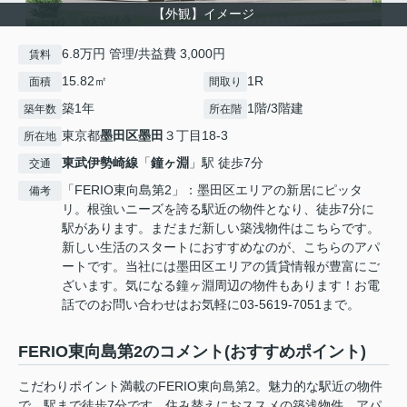
【外観】イメージ
6.8万円 管理/共益費 3,000円
賃料
15.82㎡
1R
面積
間取り
築1年
1階/3階建
築年数
所在階
東京都
墨田区
墨田
３丁目18-3
所在地
東武伊勢崎線
「
鐘ヶ淵
」駅 徒歩7分
交通
「FERIO東向島第2」：墨田区エリアの新居にピッタ
備考
リ。根強いニーズを誇る駅近の物件となり、徒歩7分に
駅があります。まだまだ新しい築浅物件はこちらです。
新しい生活のスタートにおすすめなのが、こちらのアパ
ートです。当社には墨田区エリアの賃貸情報が豊富にご
ざいます。気になる鐘ヶ淵周辺の物件もあります！お電
話でのお問い合わせはお気軽に03-5619-7051まで。
FERIO東向島第2のコメント(おすすめポイント)
こだわりポイント満載のFERIO東向島第2。魅力的な駅近の物件
で、駅まで徒歩7分です。住み替えにおススメの築浅物件。アパ