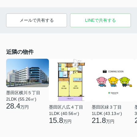
メールで共有する
LINEで共有する
近隣の物件
墨田区横川５丁目
2LDK (55.26㎡)
28.4
墨田区八広４丁目
墨田区緑３丁目
万円
1LDK (40.56㎡)
1LDK (43.13㎡)
3
15.8
21.8
万円
万円