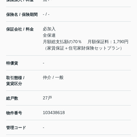
- / -
保険名 / 保険期間
必加入
保証会社 / 料金
全保連
月額総支払額の70％ 月額保証料：1,790円
（家賃保証＋住宅家財保険セットプラン）
-
特優賃
仲介 / 一般
取引態様 /
賃貸区分
27戸
総戸数
103438618
物件番号
-
管理コード