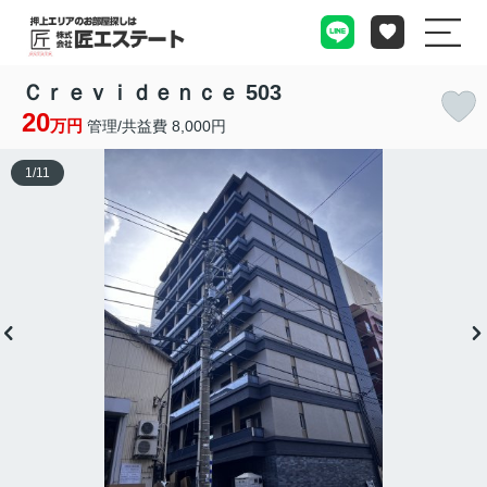
Ｃｒｅｖｉｄｅｎｃｅ 503
20
万円
管理/共益費 8,000円
1
/
11