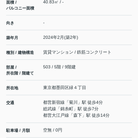
40.83㎡ / -
面積 /
バルコニー面積
-
向き
2024年2月(築2年)
築年月
賃貸マンション / 鉄筋コンクリート
種別 / 建物構造
503 / 5階 / 9階建
部屋 /
所在階 / 階建て
東京都
墨田区
緑
４丁目
所在地
都営新宿線
「
菊川
」駅 徒歩4分
交通
総武線
「
錦糸町
」駅 徒歩7分
都営大江戸線
「
森下
」駅 徒歩14分
空無 / 0円
駐車場 / 月額