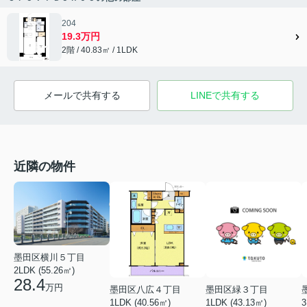
204
19.3万円
2階 / 40.83㎡ / 1LDK
メールで共有する
LINEで共有する
近隣の物件
墨田区横川５丁目
2LDK (55.26㎡)
28.4
万円
墨田区八広４丁目
墨田区緑３丁目
1LDK (40.56㎡)
1LDK (43.13㎡)
3