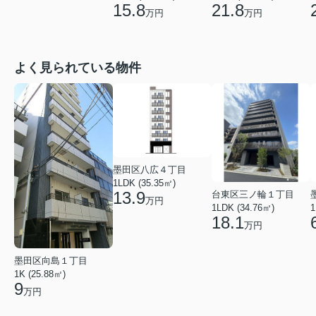
15.8
21.8
万円
万円
よく見られている物件
墨田区八広４丁目
1LDK (35.35㎡)
13.9
台東区三ノ輪１丁目
万円
1LDK (34.76㎡)
1
18.1
万円
墨田区向島１丁目
1K (25.88㎡)
9
万円