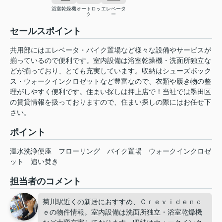
浴室乾燥機
オートロッ
エレベータ
ク
ー
セールスポイント
共用部にはエレベータ・バイク置場など様々な設備やサービスが
揃っているので便利です。室内設備は浴室乾燥機・洗面所独立な
どが揃っており、とても充実しています。収納はシューズボック
ス・ウォークインクロゼットなど豊富なので、衣類や履き物の整
理がしやすく便利です。住まい探しは押上店で！当社では墨田区
の賃貸情報を扱っておりますので、住まい探しの際にはお任せ下
さい。
ポイント
温水洗浄便座
フローリング
バイク置場
ウォークインクロゼ
ット
追い焚き
担当者のコメント
菊川駅近くの新居におすすめ、Ｃｒｅｖｉｄｅｎｃ
ｅの物件情報。室内設備は洗面所独立・浴室乾燥機