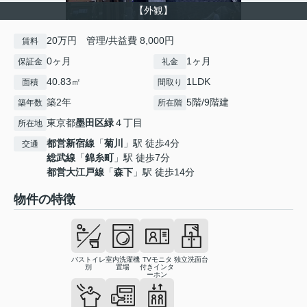
【外観】
20万円 管理/共益費 8,000円
賃料
0ヶ月
1ヶ月
保証金
礼金
40.83㎡
1LDK
面積
間取り
築2年
5階/9階建
築年数
所在階
東京都
墨田区
緑
４丁目
所在地
都営新宿線
「
菊川
」駅 徒歩4分
交通
総武線
「
錦糸町
」駅 徒歩7分
都営大江戸線
「
森下
」駅 徒歩14分
物件の特徴
バストイレ
室内洗濯機
TVモニタ
独立洗面台
別
置場
付きインタ
ーホン