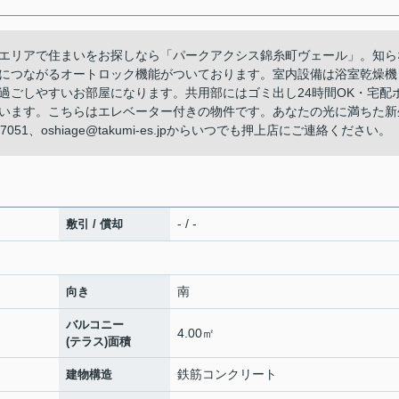
エリアで住まいをお探しなら「パークアクシス錦糸町ヴェール」。知ら
につながるオートロック機能がついております。室内設備は浴室乾燥機
過ごしやすいお部屋になります。共用部にはゴミ出し24時間OK・宅配
います。こちらはエレベーター付きの物件です。あなたの光に満ちた新
51、oshiage@takumi-es.jpからいつでも押上店にご連絡ください。
- / -
敷引 / 償却
南
向き
バルコニー
4.00㎡
(テラス)面積
鉄筋コンクリート
建物構造