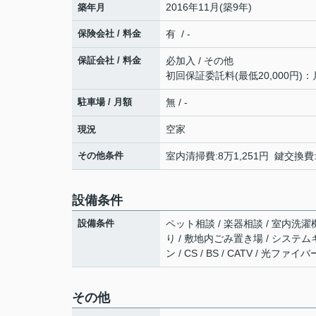
2016年11月(築9年)
築年月
保険会社 / 料金
有 / -
保証会社 / 料金
必加入 / その他
初回保証委託料(最低20,000円)：
駐車場 / 月額
無 / -
空家
現況
その他条件
室内清掃費:8万1,251円 鍵交換費
設備条件
設備条件
ペット相談 / 楽器相談 / 室内洗濯
り / 敷地内ごみ置き場 / システム
ン / CS / BS / CATV / 光
その他