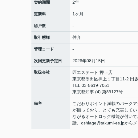
2年
契約期間
1ヶ月
更新料
-
総戸数
仲介
取引態様
-
管理コード
2026年08月15日
次回更新予定日
取扱会社
匠エステート 押上店
東京都墨田区押上１丁目11-2 田坂
TEL:03-5619-7051
東京都知事 (4) 第89127号
備考
こだわりポイント満載のパークア
が揃っており、とても充実してい
ながるオートロック機能が付いてお
話、oshiage@takumi-es.j