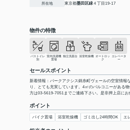
東京都
墨田区
緑
４丁目19-17
所在地
物件の特徴
バストイレ
室内洗濯機
独立洗面台
浴室乾燥機
オートロッ
エレベータ
別
置場
ク
ー
セールスポイント
新着情報：パークアクシス錦糸町ヴェールの空室情報な
り、とても充実しています。4㎡のバルコニーがある
方は03-5619-7051までご連絡下さい。是非押上店に
ポイント
バイク置場
浴室乾燥機
ゴミ出し24時間OK
エ