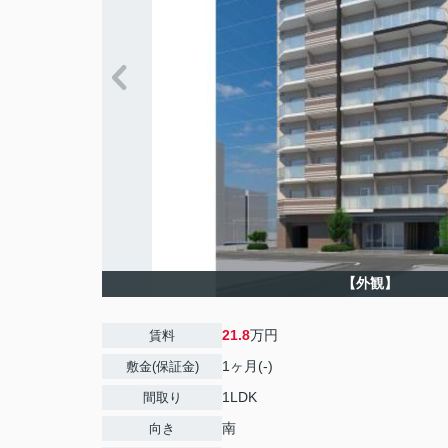
【外観】
21.8
万円
賃料
1ヶ月(-)
敷金(保証金)
1LDK
間取り
南
向き