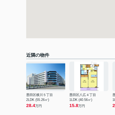
近隣の物件
墨田区横川５丁目
墨田区八広４丁目
2LDK (55.26㎡)
1LDK (40.56㎡)
1
28.4
15.8
2
万円
万円