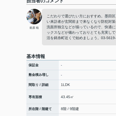
担当者のコメント
こだわりで選びたい方におすすめ。墨田区
い来訪者が玄関前まで来なくなり防犯対策
洗面所独立などが揃っているので、快適に
前原 暁
ックスなどが備わっておりとても充実して
活を錦糸町近くで始めましょう。03-5619-70
基本情報
-
保証金
敷金積み増し
-
1LDK
間取り / 詳細
43.45㎡
専有面積
8階 / 9階建
所在階 / 階建て