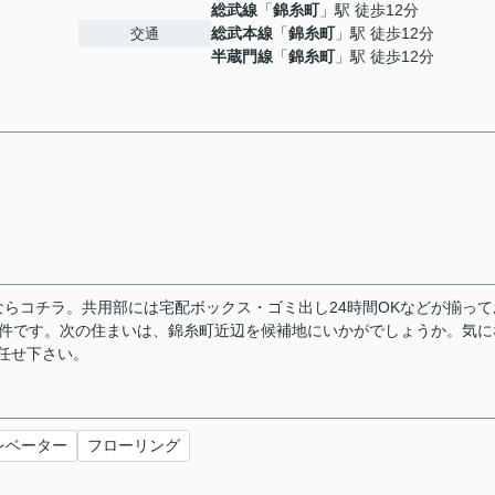
総武線
「
錦糸町
」駅 徒歩12分
総武本線
「
錦糸町
」駅 徒歩12分
交通
半蔵門線
「
錦糸町
」駅 徒歩12分
らコチラ。共用部には宅配ボックス・ゴミ出し24時間OKなどが揃って
物件です。次の住まいは、錦糸町近辺を候補地にいかがでしょうか。気に
お任せ下さい。
レベーター
フローリング