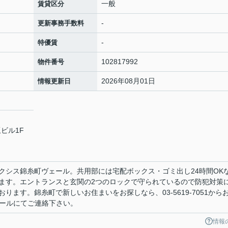
一般
賃貸区分
-
更新事務手数料
-
特優賃
102817992
物件番号
2026年08月01日
情報更新日
ビル1F
クシス錦糸町ヴェール。共用部には宅配ボックス・ゴミ出し24時間OK
ます。エントランスと玄関の2つのロックで守られているので防犯対策
ります。錦糸町で新しいお住まいをお探しなら、03-5619-7051から
pからメールにてご連絡下さい。
情報