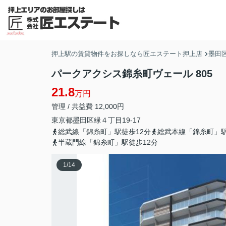
押上駅の賃貸物件をお探しなら匠エステート押上店
墨田
パークアクシス錦糸町ヴェール 805
21.8
万円
管理 / 共益費 12,000円
東京都
墨田区
緑
４丁目19-17
総武線「錦糸町」駅徒歩12分
総武本線「錦糸町」駅
半蔵門線「錦糸町」駅徒歩12分
1
/
14