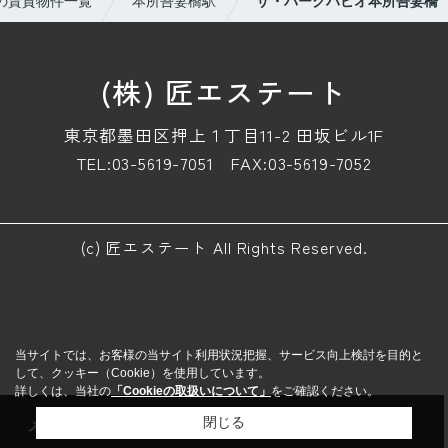
の賃貸物件一覧
本所吾妻橋駅
ザ・パークハビオ本所吾妻橋
(株) 匠エステート
東京都墨田区押上１丁目11-2 田坂ビル1F
TEL:03-5619-7051
FAX:03-5619-7052
(c) 匠エステート All Rights Reserved.
当サイトでは、お客様の当サイト利用状況把握、サービス向上検討を目的と
して、クッキー（Cookie）を使用しています。
詳しくは、当社の
「Cookieの取扱いについて」
をご確認ください。
メール
来店予約
電話
LINE
閉じる