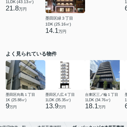
1LDK (43.13㎡)
1
21.8
万円
墨田区緑３丁目
1DK (25.16㎡)
14.1
万円
よく見られている物件
墨田区向島１丁目
墨田区八広４丁目
台東区三ノ輪１丁目
1K (25.88㎡)
1LDK (35.35㎡)
1LDK (34.76㎡)
1
9
13.9
18.1
万円
万円
万円