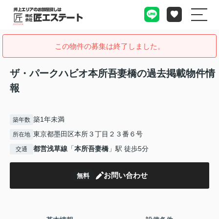
この物件の募集は終了しました。
ザ・パークハビオ本所吾妻橋の過去掲載物件情
報
築1年未満
築年数
東京都墨田区本所３丁目２３番６号
所在地
都営浅草線
「
本所吾妻橋
」駅 徒歩5分
交通
お問い合わせ
無料