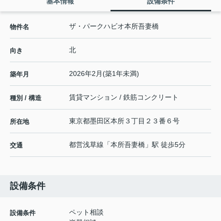
基本情報
設備条件
ザ・パークハビオ本所吾妻橋
物件名
北
向き
2026年2月(築1年未満)
築年月
賃貸マンション / 鉄筋コンクリート
種別 / 構造
東京都
墨田区
本所
３丁目２３番６号
所在地
都営浅草線
「
本所吾妻橋
」駅 徒歩5分
交通
設備条件
ペット相談
設備条件