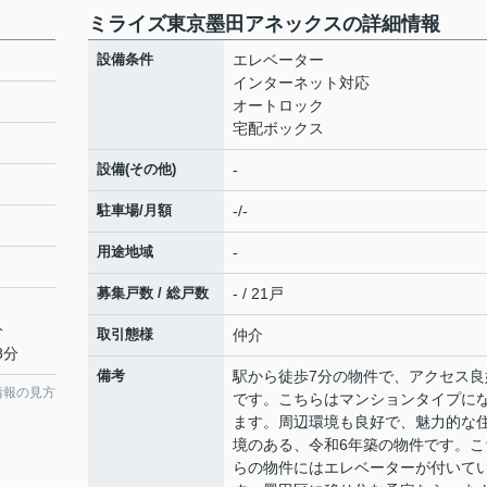
ミライズ東京墨田アネックスの詳細情報
設備条件
エレベーター
インターネット対応
オートロック
宅配ボックス
設備(その他)
-
駐車場/月額
-/-
用途地域
-
募集戸数 / 総戸数
- / 21戸
分
取引態様
仲介
8分
備考
駅から徒歩7分の物件で、アクセス良
情報の見方
です。こちらはマンションタイプに
ます。周辺環境も良好で、魅力的な
境のある、令和6年築の物件です。こ
らの物件にはエレベーターが付いて