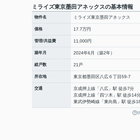
ミライズ東京墨田アネックスの基本情報
物件名
ミライズ東京墨田アネックス
価格
17.7万円
管理/共益費
11,000円
築年月
2024年6月（築2年）
総戸数
21戸
所在地
東京都
墨田区
八広
６丁目59-7
交通
京成押上線
「
八広
」駅 徒歩7分
京成押上線
「
四ツ木
」駅 徒歩14
東武伊勢崎線
「
東向島
」駅 徒歩1