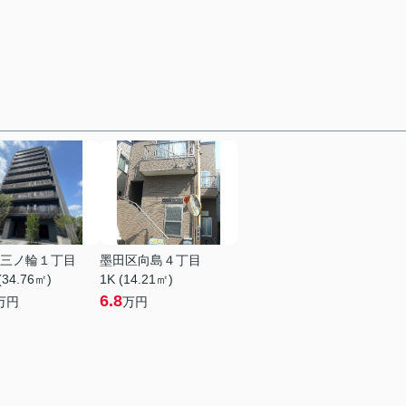
三ノ輪１丁目
墨田区向島４丁目
(34.76㎡)
1K (14.21㎡)
6.8
万円
万円