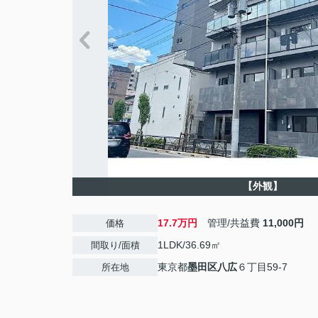
【外観】
17.7万円
管理/共益費
11,000円
価格
1LDK/36.69㎡
間取り/面積
東京都
墨田区
八広
６丁目59-7
所在地