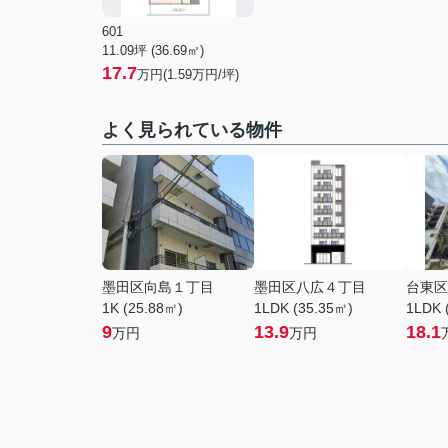
601
11.09坪 (36.69㎡)
17.7
万円(1.59万円/坪)
よく見られている物件
墨田区向島１丁目
墨田区八広４丁目
台東区
1K (25.88㎡)
1LDK (35.35㎡)
1LDK 
9
13.9
18.1
万円
万円