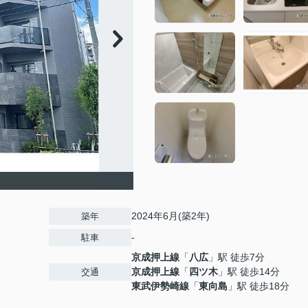
2024年6月(築2年)
築年
-
駐車
京成押上線
「
八広
」駅 徒歩7分
京成押上線
「
四ツ木
」駅 徒歩14分
交通
東武伊勢崎線
「
東向島
」駅 徒歩18分