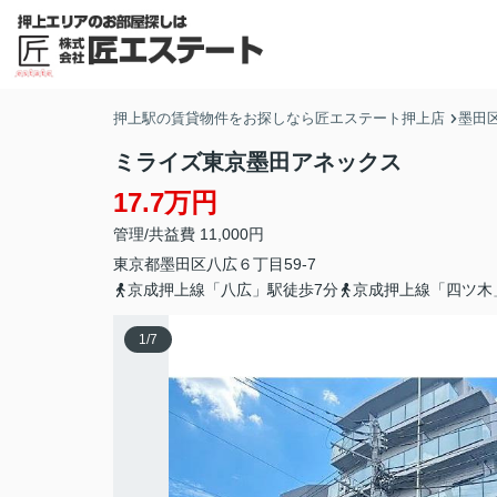
押上駅の賃貸物件をお探しなら匠エステート押上店
墨田
ミライズ東京墨田アネックス
17.7万円
管理/共益費 11,000円
東京都
墨田区
八広
６丁目59-7
京成押上線「八広」駅徒歩7分
京成押上線「四ツ木
1
/
7