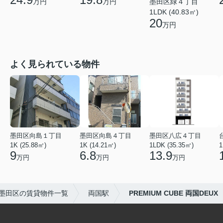
墨田区緑４丁目
万円
万円
1LDK (40.83㎡)
20
万円
よく見られている物件
墨田区向島１丁目
墨田区向島４丁目
墨田区八広４丁目
1K (25.88㎡)
1K (14.21㎡)
1LDK (35.35㎡)
1
9
6.8
13.9
万円
万円
万円
墨田区の賃貸物件一覧
両国駅
PREMIUM CUBE 両国DEUX