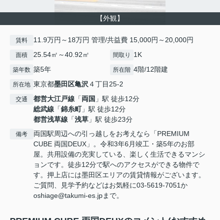
【外観】
11.9万円～18万円 管理/共益費 15,000円～20,000円
賃料
25.54㎡～40.92㎡
1K
面積
間取り
築5年
4階/12階建
築年数
所在階
東京都
墨田区
亀沢
４丁目25-2
所在地
都営大江戸線
「
両国
」駅 徒歩12分
交通
総武線
「
錦糸町
」駅 徒歩12分
都営浅草線
「
浅草
」駅 徒歩23分
両国駅周辺への引っ越しをお考えなら「PREMIUM
備考
CUBE 両国DEUX」。令和3年6月竣工・築5年のお部
屋。共用設備の充実している、楽しく生活できるマンシ
ョンです。徒歩12分で駅へのアクセスができる物件で
す。押上店には墨田区エリアの賃貸情報がございます。
ご質問、見学予約などはお気軽に03-5619-7051か
oshiage@takumi-es.jpまで。