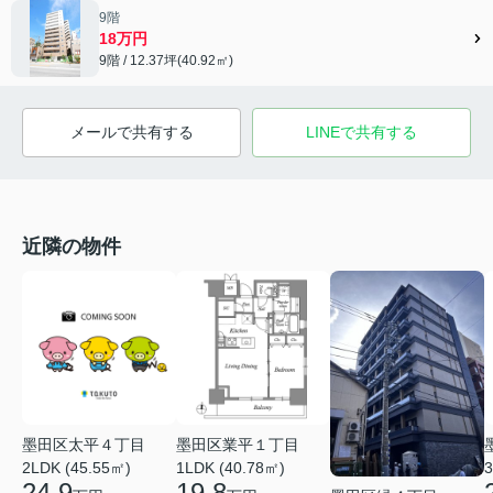
9階
18万円
9階 / 12.37坪(40.92㎡)
メールで共有する
LINEで共有する
近隣の物件
墨田区太平４丁目
墨田区業平１丁目
2LDK (45.55㎡)
1LDK (40.78㎡)
3
24.9
19.8