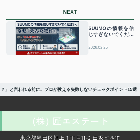
NEXT
SUUMOの情報を信
じすぎないでくださ
い。なぜ死んだ物件
が掲載され続けるの
2026.02.25
か
？」と言われる前に。プロが教える失敗しないチェックポイント15選
(株) 匠エステート
東京都墨田区押上１丁目11-2 田坂ビル1F