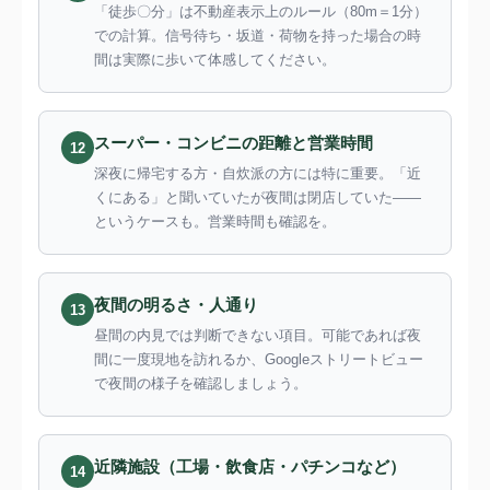
「徒歩〇分」は不動産表示上のルール（80m＝1分）
での計算。信号待ち・坂道・荷物を持った場合の時
間は実際に歩いて体感してください。
スーパー・コンビニの距離と営業時間
12
深夜に帰宅する方・自炊派の方には特に重要。「近
くにある」と聞いていたが夜間は閉店していた——
というケースも。営業時間も確認を。
夜間の明るさ・人通り
13
昼間の内見では判断できない項目。可能であれば夜
間に一度現地を訪れるか、Googleストリートビュー
で夜間の様子を確認しましょう。
近隣施設（工場・飲食店・パチンコなど）
14