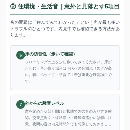
② 住環境・生活音｜意外と見落とす5項目
音の問題は「住んでみてわかった」という声が最も多い
トラブルのひとつです。内見中でも確認できる方法があ
ります。
床の防音性（歩いて確認）
6
フローリングの上を少し歩いてみてください。床が
たわむ・音が響く場合は下階への音漏れリスクが高
い。特にペット可・子育て世帯は重要な確認項目で
す。
外からの騒音レベル
7
窓を閉めた状態と開けた状態で外の音の入り方を確
認。交差点近く・線路沿い・幹線道路沿いは特に注
意。夜間の音は内見時間外でも想像しておきましょ