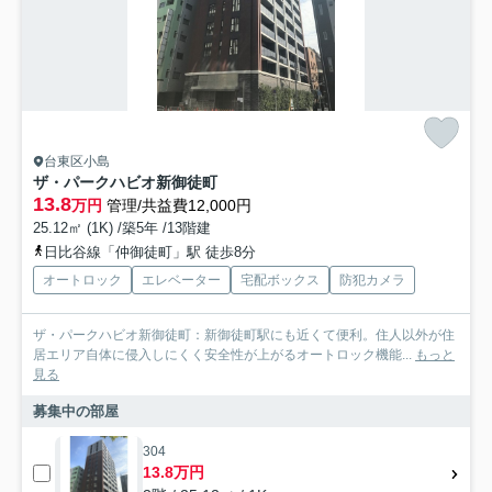
台東区小島
ザ・パークハビオ新御徒町
13.8
万円
管理/共益費12,000円
25.12㎡ (1K) /築5年 /13階建
日比谷線「仲御徒町」駅 徒歩8分
オートロック
エレベーター
宅配ボックス
防犯カメラ
ザ・パークハビオ新御徒町：新御徒町駅にも近くて便利。住人以外が住
居エリア自体に侵入しにくく安全性が上がるオートロック機能...
もっと
見る
募集中の部屋
304
13.8万円