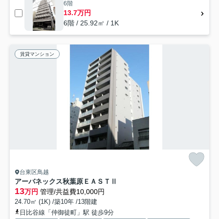
6階
13.7万円
6階 / 25.92㎡ / 1K
賃貸マンション
台東区鳥越
アーバネックス秋葉原ＥＡＳＴⅡ
13
万円
管理/共益費10,000円
24.70㎡ (1K) /築10年 /13階建
日比谷線「仲御徒町」駅 徒歩9分