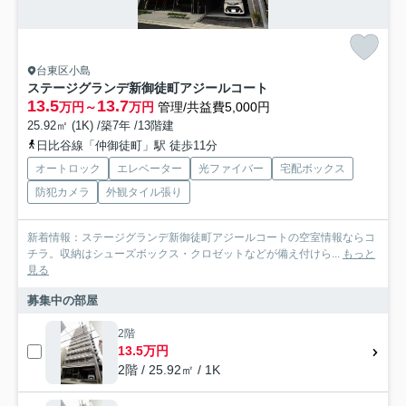
台東区小島
ステージグランデ新御徒町アジールコート
13.5
13.7
万円～
万円
管理/共益費5,000円
25.92㎡ (1K) /築7年 /13階建
日比谷線「仲御徒町」駅 徒歩11分
オートロック
エレベーター
光ファイバー
宅配ボックス
防犯カメラ
外観タイル張り
新着情報：ステージグランデ新御徒町アジールコートの空室情報ならコ
チラ。収納はシューズボックス・クロゼットなどが備え付けら...
もっと
見る
募集中の部屋
2階
13.5万円
2階 / 25.92㎡ / 1K