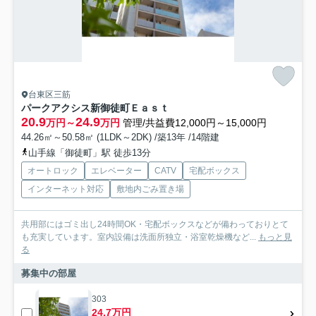
台東区三筋
パークアクシス新御徒町Ｅａｓｔ
20.9
24.9
万円～
万円
管理/共益費12,000円～15,000円
44.26㎡～50.58㎡ (1LDK～2DK) /築13年 /14階建
山手線「御徒町」駅 徒歩13分
オートロック
エレベーター
CATV
宅配ボックス
インターネット対応
敷地内ごみ置き場
共用部にはゴミ出し24時間OK・宅配ボックスなどが備わっておりとて
も充実しています。室内設備は洗面所独立・浴室乾燥機など...
もっと見
る
募集中の部屋
303
24.7万円