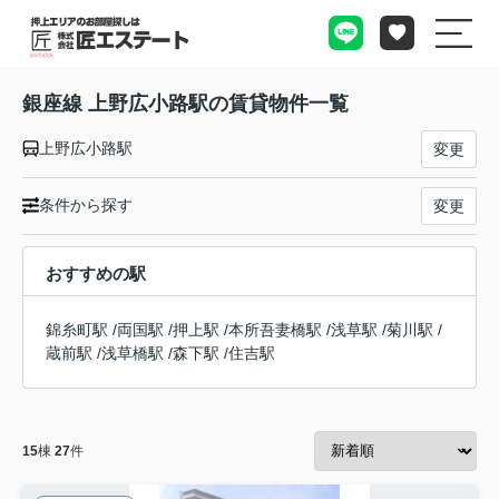
銀座線 上野広小路駅の賃貸物件一覧
上野広小路駅
変更
条件から探す
変更
おすすめの駅
錦糸町駅
/
両国駅
/
押上駅
/
本所吾妻橋駅
/
浅草駅
/
菊川駅
/
蔵前駅
/
浅草橋駅
/
森下駅
/
住吉駅
15
棟
27
件