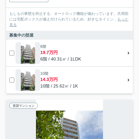
もしもの事態を抑止する、オートロック機能が備わっています。共用部
には宅配ボックスが備え付けられているため、好きなタイミン...
もっと
見る
募集中の部屋
6階
19.7万円
6階 / 40.31㎡ / 1LDK
10階
14.3万円
10階 / 25.62㎡ / 1K
賃貸マンション