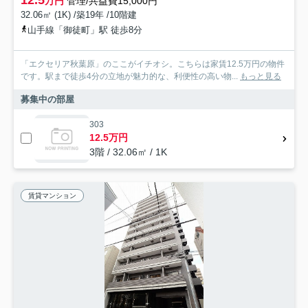
万円
管理/共益費15,000円
32.06㎡ (1K) /築19年 /10階建
山手線「御徒町」駅 徒歩8分
「エクセリア秋葉原」のここがイチオシ。こちらは家賃12.5万円の物件
です。駅まで徒歩4分の立地が魅力的な、利便性の高い物...
もっと見る
募集中の部屋
303
12.5万円
3階 / 32.06㎡ / 1K
賃貸マンション