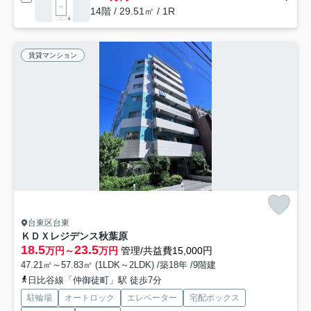
14階 / 29.51㎡ / 1R
賃貸マンション
台東区台東
ＫＤＸレジデンス秋葉原
18.5
23.5
万円～
万円
管理/共益費15,000円
47.21㎡～57.83㎡ (1LDK～2LDK) /築18年 /9階建
日比谷線「仲御徒町」駅 徒歩7分
駐輪場
オートロック
エレベーター
宅配ボックス