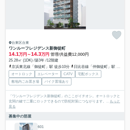
台東区台東
ワンルーフレジデンス新御徒町
14.1
14.3
万円～
万円
管理/共益費12,000円
25.28㎡ (1DK) /築3年 /12階建
京浜東北線「御徒町」駅 徒歩10分
日比谷線「仲御徒町」駅 徒歩6分
オートロック
エレベーター
CATV
宅配ボックス
敷地内ごみ置き場
バイク置場あり
「ワンルーフレジデンス新御徒町」のここがイチオシ。オートロックと
玄関の鍵で二重にロックできるので防犯対策につながります。...
もっと
見る
募集中の部屋
601