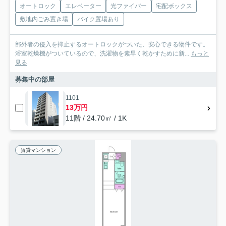
オートロック
エレベーター
光ファイバー
宅配ボックス
敷地内ごみ置き場
バイク置場あり
部外者の侵入を抑止するオートロックがついた、安心できる物件です。
浴室乾燥機がついているので、洗濯物を素早く乾かすために新...
もっと
見る
募集中の部屋
1101
13万円
11階 / 24.70㎡ / 1K
賃貸マンション