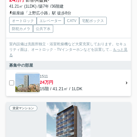
万円
管理/共益費-
41.21㎡ (1LDK) /築7年 /36階建
銀座線「上野広小路」駅 徒歩8分
オートロック
エレベーター
CATV
宅配ボックス
防犯カメラ
公共下水
室内設備は洗面所独立・浴室乾燥機など大変充実しております。セキュ
リティ面は、オートロック・TVインターホンなどを設置して...
もっと見
る
募集中の部屋
1511
24万円
15階 / 41.21㎡ / 1LDK
賃貸マンション