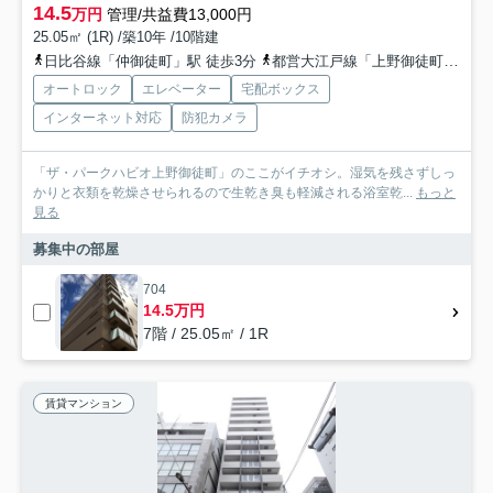
14.5
万円
管理/共益費13,000円
25.05㎡ (1R) /築10年 /10階建
日比谷線「仲御徒町」駅 徒歩3分
都営大江戸線「上野御徒町」駅 徒歩4分
オートロック
エレベーター
宅配ボックス
インターネット対応
防犯カメラ
「ザ・パークハビオ上野御徒町」のここがイチオシ。湿気を残さずしっ
かりと衣類を乾燥させられるので生乾き臭も軽減される浴室乾...
もっと
見る
募集中の部屋
704
14.5万円
7階 / 25.05㎡ / 1R
賃貸マンション