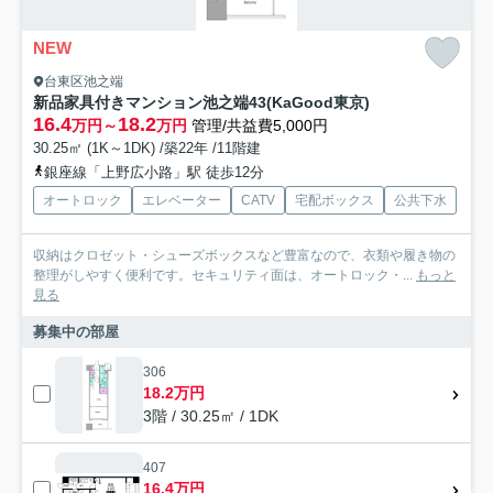
NEW
台東区池之端
新品家具付きマンション池之端43(KaGood東京)
16.4
18.2
万円～
万円
管理/共益費5,000円
30.25㎡ (1K～1DK) /築22年 /11階建
銀座線「上野広小路」駅 徒歩12分
オートロック
エレベーター
CATV
宅配ボックス
公共下水
収納はクロゼット・シューズボックスなど豊富なので、衣類や履き物の
整理がしやすく便利です。セキュリティ面は、オートロック・...
もっと
見る
募集中の部屋
306
18.2万円
3階 / 30.25㎡ / 1DK
407
16.4万円