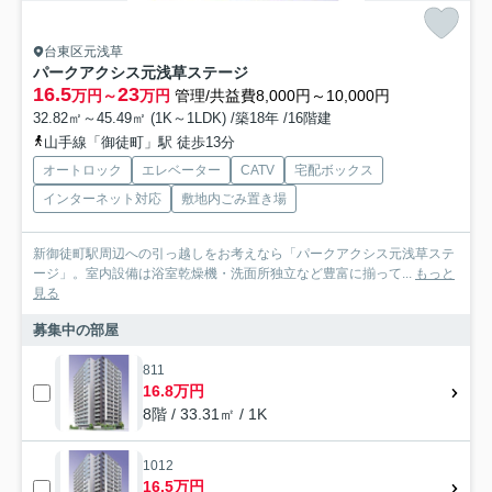
台東区元浅草
パークアクシス元浅草ステージ
16.5
23
万円～
万円
管理/共益費8,000円～10,000円
32.82㎡～45.49㎡ (1K～1LDK) /築18年 /16階建
山手線「御徒町」駅 徒歩13分
オートロック
エレベーター
CATV
宅配ボックス
インターネット対応
敷地内ごみ置き場
新御徒町駅周辺への引っ越しをお考えなら「パークアクシス元浅草ステ
ージ」。室内設備は浴室乾燥機・洗面所独立など豊富に揃って...
もっと
見る
募集中の部屋
811
16.8万円
8階 / 33.31㎡ / 1K
1012
16.5万円