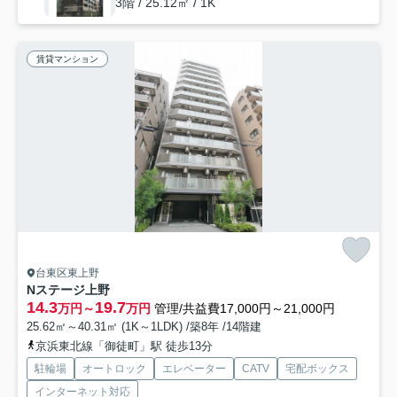
3階 / 25.12㎡ / 1K
賃貸マンション
台東区東上野
Nステージ上野
14.3
19.7
万円～
万円
管理/共益費17,000円～21,000円
25.62㎡～40.31㎡ (1K～1LDK) /築8年 /14階建
京浜東北線「御徒町」駅 徒歩13分
駐輪場
オートロック
エレベーター
CATV
宅配ボックス
インターネット対応