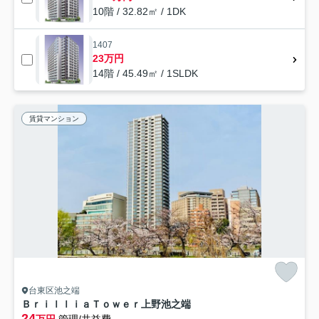
10階 / 32.82㎡ / 1DK
1407
23万円
14階 / 45.49㎡ / 1SLDK
賃貸マンション
台東区池之端
ＢｒｉｌｌｉａＴｏｗｅｒ上野池之端
24