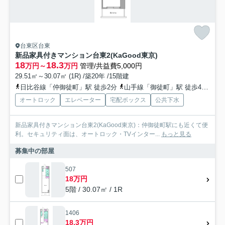
台東区台東
新品家具付きマンション台東2(KaGood東京)
18
18.3
万円～
万円
管理/共益費5,000円
29.51㎡～30.07㎡ (1R) /築20年 /15階建
日比谷線「仲御徒町」駅 徒歩2分
山手線「御徒町」駅 徒歩4分
銀
オートロック
エレベーター
宅配ボックス
公共下水
新品家具付きマンション台東2(KaGood東京)：仲御徒町駅にも近くて便
利。セキュリティ面は、オートロック・TVインター...
もっと見る
募集中の部屋
507
18万円
5階 / 30.07㎡ / 1R
1406
18.3万円