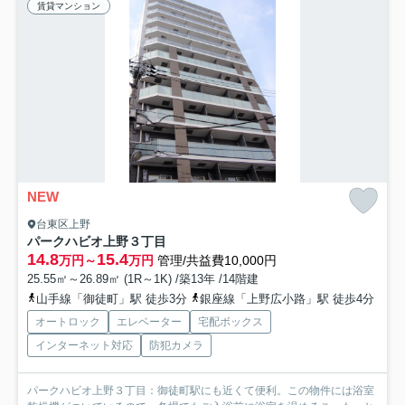
賃貸マンション
NEW
台東区上野
パークハビオ上野３丁目
14.8
15.4
万円～
万円
管理/共益費10,000円
25.55㎡～26.89㎡ (1R～1K) /築13年 /14階建
山手線「御徒町」駅 徒歩3分
銀座線「上野広小路」駅 徒歩4分
オートロック
エレベーター
宅配ボックス
インターネット対応
防犯カメラ
パークハビオ上野３丁目：御徒町駅にも近くて便利。この物件には浴室