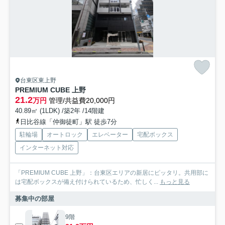
台東区東上野
PREMIUM CUBE 上野
21.2
万円
管理/共益費20,000円
40.89㎡ (1LDK) /築2年 /14階建
日比谷線「仲御徒町」駅 徒歩7分
駐輪場
オートロック
エレベーター
宅配ボックス
インターネット対応
「PREMIUM CUBE 上野」：台東区エリアの新居にピッタリ。共用部に
は宅配ボックスが備え付けられているため、忙しく...
もっと見る
募集中の部屋
9階