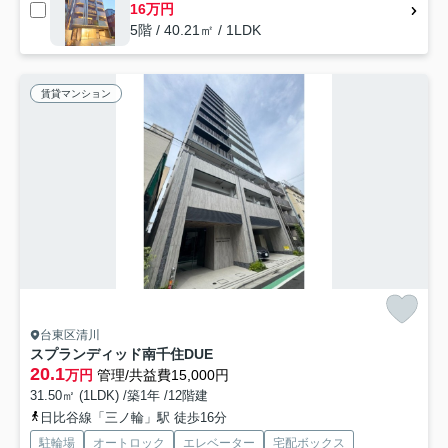
16万円
5階 / 40.21㎡ / 1LDK
賃貸マンション
台東区清川
スプランディッド南千住DUE
20.1
万円
管理/共益費15,000円
31.50㎡ (1LDK) /築1年 /12階建
日比谷線「三ノ輪」駅 徒歩16分
駐輪場
オートロック
エレベーター
宅配ボックス