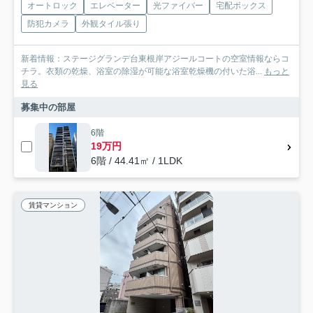
オートロック
エレベーター
光ファイバー
宅配ボックス
防犯カメラ
外観タイル張り
新着情報：ステージグランデ台東根岸アジールコートの空室情報ならコ
チラ。衣類の乾燥、浴室の除湿が可能な浴室乾燥機の付いた浴...
もっと
見る
募集中の部屋
6階
19万円
6階 / 44.41㎡ / 1LDK
賃貸マンション