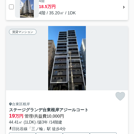
4階
18.5万円
4階 / 35.20㎡ / 1DK
賃貸マンション
台東区根岸
ステージグランデ台東根岸アジールコート
19
万円
管理/共益費10,000円
44.41㎡ (1LDK) /築3年 /14階建
日比谷線「三ノ輪」駅 徒歩4分