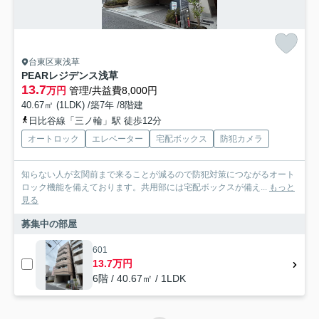
台東区東浅草
PEARレジデンス浅草
13.7
万円
管理/共益費8,000円
40.67㎡ (1LDK) /築7年 /8階建
日比谷線「三ノ輪」駅 徒歩12分
オートロック
エレベーター
宅配ボックス
防犯カメラ
知らない人が玄関前まで来ることが減るので防犯対策につながるオート
ロック機能を備えております。共用部には宅配ボックスが備え...
もっと
見る
募集中の部屋
601
13.7万円
6階 / 40.67㎡ / 1LDK