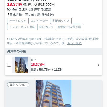
18.3
万円
管理/共益費15,000円
50.75㎡ (1LDK) /築10年 /10階建
日比谷線「三ノ輪」駅 徒歩11分
オートロック
エレベーター
宅配ボックス
インターネット対応
防犯カメラ
敷地内ごみ置き場
GENOVIA浅草Ⅲgreen veil：浅草駅にも近くて便利。室内設備は洗面化
粧台・浴室乾燥機などが揃っているので、快...
もっと見る
募集中の部屋
802
18.3万円
8階 / 50.75㎡ / 1LDK
賃貸マンション