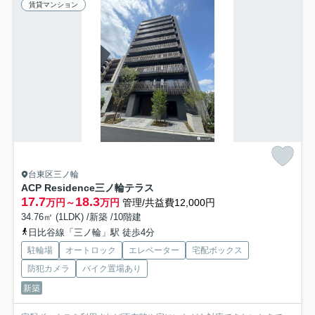
賃貸マンション
台東区三ノ輪
ACP Residence三ノ輪テラス
17.7
18.3
万円～
万円
管理/共益費12,000円
34.76㎡ (1LDK) /新築 /10階建
日比谷線「三ノ輪」駅 徒歩4分
駐輪場
オートロック
エレベーター
宅配ボックス
防犯カメラ
バイク置場あり
新築