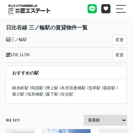
日比谷線 三ノ輪駅の賃貸物件一覧
三ノ輪駅
変更
1DK,1LDK
変更
おすすめの駅
錦糸町駅
/
両国駅
/
押上駅
/
本所吾妻橋駅
/
浅草駅
/
蔵前駅
/
菊川駅
/
浅草橋駅
/
森下駅
/
住吉駅
8
棟
12
件