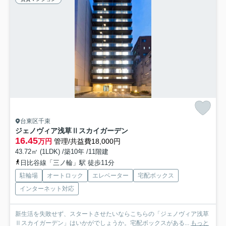
台東区千束
ジェノヴィア浅草Ⅱスカイガーデン
16.45
万円
管理/共益費18,000円
43.72㎡ (1LDK) /築10年 /11階建
日比谷線「三ノ輪」駅 徒歩11分
駐輪場
オートロック
エレベーター
宅配ボックス
インターネット対応
新生活を失敗せず、スタートさせたいならこちらの「ジェノヴィア浅草
Ⅱスカイガーデン」はいかがでしょうか。宅配ボックスがある...
もっと