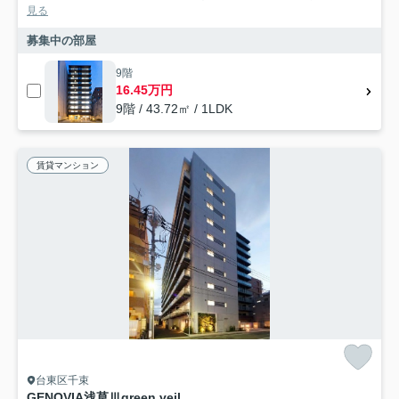
見る
募集中の部屋
9階
16.45万円
9階 / 43.72㎡ / 1LDK
賃貸マンション
台東区千束
GENOVIA浅草Ⅲgreen veil