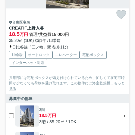
台東区竜泉
CREATIF上野入谷
18.5
万円
管理/共益費15,000円
35.20㎡ (1DK) /築1年 /13階建
日比谷線「三ノ輪」駅 徒歩11分
駐輪場
オートロック
エレベーター
宅配ボックス
インターネット対応
共用部には宅配ボックスが備え付けられているため、忙しくて在宅可時
間が少なくても荷物を受け取れます。この物件には浴室乾燥機...
もっと
見る
募集中の部屋
3階
18.5万円
3階 / 35.20㎡ / 1DK