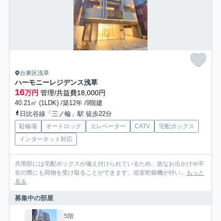
台東区浅草
ハーモニーレジデンス浅草
16
万円
管理/共益費18,000円
40.21㎡ (1LDK) /築12年 /9階建
日比谷線「三ノ輪」駅 徒歩22分
駐輪場
オートロック
エレベーター
CATV
宅配ボックス
インターネット対応
共用部には宅配ボックスが備え付けられているため、急なお出かけや不
在の際にも荷物を受け取ることができます。浴室乾燥機が付い...
もっと
見る
募集中の部屋
5階