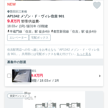
NEW
墨田区江東橋
AP1342 メゾン・ド・ヴィレ住吉 901
9.8
万円
管理/共益費-
18.03㎡ (1R) /築31年 /10階建
半蔵門線「住吉」駅 徒歩4分
都営新宿線「住吉」駅 徒歩4分
エレベーター
宅配ボックス
住吉駅周辺への引っ越しをお考えなら「AP1342 メゾン・ド・ヴィレ住
吉 901」。共用部には宅配ボックスを備え付けてい...
もっと見る
募集中の部屋
901
9.8万円
9階 / 18.03㎡ / 1R
賃貸マンション