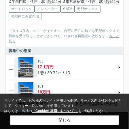
半蔵門線「住吉」駅 徒歩11分
都営新宿線「住吉」駅 徒歩11分
オートロック
エレベーター
CATV
宅配ボックス
敷地内ごみ置き場
「タイズ住吉」のここがイチオシ。自宅に不在の時でも宅配ボックスで
荷物を受け取ることができるので、わざわざ再配達の依頼をす...
もっと
見る
募集中の部屋
103
17.1万円
1階 / 39.72㎡ / 1R
101
18万円
1階 / 43.12㎡ / 1LDK
当サイトでは、お客様の当サイト利用状況把握、サービス向上検討を目的と
検索条件を変更
まとめてお問い合わせ
して、クッキー（Cookie）を使用しています。
詳しくは、当社の
「Cookieの取扱いについて」
をご確認ください。
104
20.2万円
メール
来店予約
電話
LINE
閉じる
1階 / 47.86㎡ / 1LDK