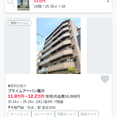
13万円
10階 / 25.35㎡ / 1K
賃貸マンション
墨田区菊川
プライムアーバン菊川
11.9
12.2
万円～
万円
管理/共益費15,000円
25.14㎡～25.19㎡ (1K) /築3年 /7階建
半蔵門線「住吉」駅 徒歩10分
オートロック
エレベーター
宅配ボックス
防犯カメラ