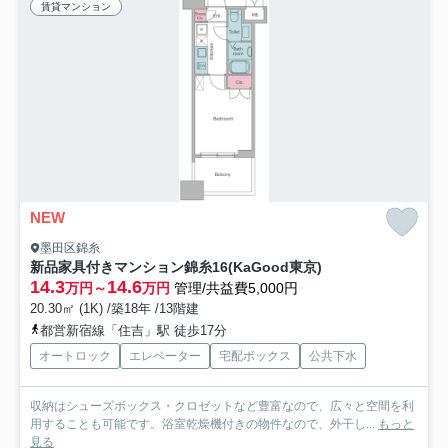
賃貸マンション
NEW
墨田区錦糸
新品家具付きマンション錦糸16(KaGood東京)
14.3
14.6
万円～
万円
管理/共益費5,000円
20.30㎡ (1K) /築18年 /13階建
都営新宿線「住吉」駅 徒歩17分
オートロック
エレベーター
宅配ボックス
公共下水
収納はシューズボックス・クロゼットなど豊富なので、広々と空間を利
用することも可能です。浴室乾燥機付きの物件なので、外干し...
もっと
見る