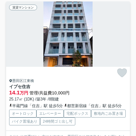
賃貸マンション
墨田区江東橋
イプセ住吉
14.1
万円
管理/共益費10,000円
25.17㎡ (1DK) /築3年 /8階建
半蔵門線「住吉」駅 徒歩5分
都営新宿線「住吉」駅 徒歩5分
オートロック
エレベーター
宅配ボックス
敷地内ごみ置き場
バイク置場あり
24時間ゴミ出し可