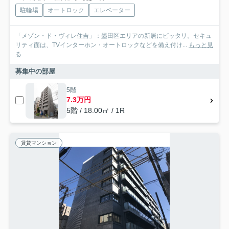
駐輪場
オートロック
エレベーター
「メゾン・ド・ヴィレ住吉」：墨田区エリアの新居にピッタリ。セキュ
リティ面は、TVインターホン・オートロックなどを備え付け...
もっと見
る
募集中の部屋
5階
7.3万円
5階 / 18.00㎡ / 1R
賃貸マンション