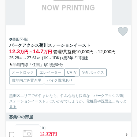
墨田区菊川
パークアクシス菊川ステーションイースト
12.3
14.7
万円～
万円
管理/共益費10,000円～12,000円
25.28㎡～27.61㎡ (1K～1DK) /築3年 /11階建
半蔵門線「住吉」駅 徒歩8分
オートロック
エレベーター
CATV
宅配ボックス
敷地内ごみ置き場
バイク置場あり
墨田区エリアでの住まいなら、住み心地も快適な「パークアクシス菊川
ステーションイースト」はいかがでしょうか。化粧品や洗面道...
もっと
見る
募集中の部屋
101
12.3万円