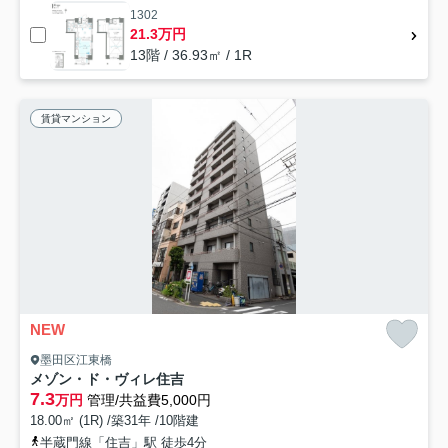
1302
21.3万円
13階 / 36.93㎡ / 1R
賃貸マンション
NEW
墨田区江東橋
メゾン・ド・ヴィレ住吉
7.3
万円
管理/共益費5,000円
18.00㎡ (1R) /築31年 /10階建
半蔵門線「住吉」駅 徒歩4分