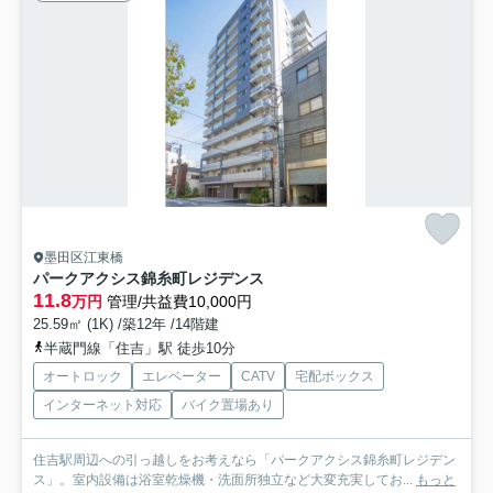
墨田区江東橋
パークアクシス錦糸町レジデンス
11.8
万円
管理/共益費10,000円
25.59㎡ (1K) /築12年 /14階建
半蔵門線「住吉」駅 徒歩10分
オートロック
エレベーター
CATV
宅配ボックス
インターネット対応
バイク置場あり
住吉駅周辺への引っ越しをお考えなら「パークアクシス錦糸町レジデン
ス」。室内設備は浴室乾燥機・洗面所独立など大変充実してお...
もっと