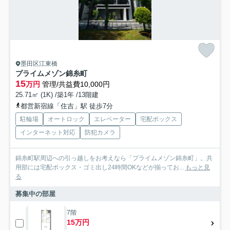
墨田区江東橋
プライムメゾン錦糸町
15
万円
管理/共益費10,000円
25.71㎡ (1K) /築1年 /13階建
都営新宿線「住吉」駅 徒歩7分
駐輪場
オートロック
エレベーター
宅配ボックス
インターネット対応
防犯カメラ
錦糸町駅周辺への引っ越しをお考えなら「プライムメゾン錦糸町」。共
用部には宅配ボックス・ゴミ出し24時間OKなどが揃ってお...
もっと見
る
募集中の部屋
7階
15万円