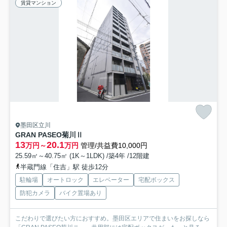
賃貸マンション
墨田区立川
GRAN PASEO菊川Ⅱ
13
20.1
万円～
万円
管理/共益費10,000円
25.59㎡～40.75㎡ (1K～1LDK) /築4年 /12階建
半蔵門線「住吉」駅 徒歩12分
駐輪場
オートロック
エレベーター
宅配ボックス
防犯カメラ
バイク置場あり
こだわりで選びたい方におすすめ。墨田区エリアで住まいをお探しなら