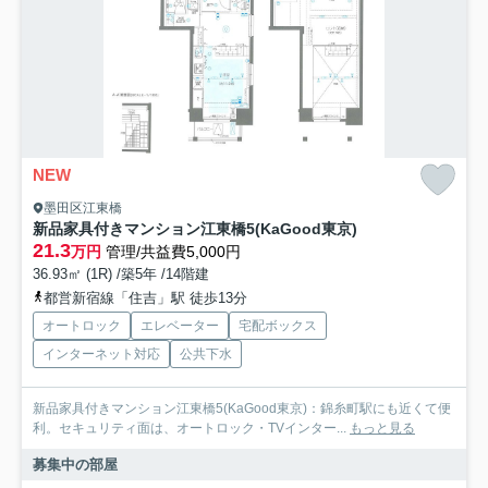
NEW
墨田区江東橋
新品家具付きマンション江東橋5(KaGood東京)
21.3
万円
管理/共益費5,000円
36.93㎡ (1R) /築5年 /14階建
都営新宿線「住吉」駅 徒歩13分
オートロック
エレベーター
宅配ボックス
インターネット対応
公共下水
新品家具付きマンション江東橋5(KaGood東京)：錦糸町駅にも近くて便
利。セキュリティ面は、オートロック・TVインター...
もっと見る
募集中の部屋