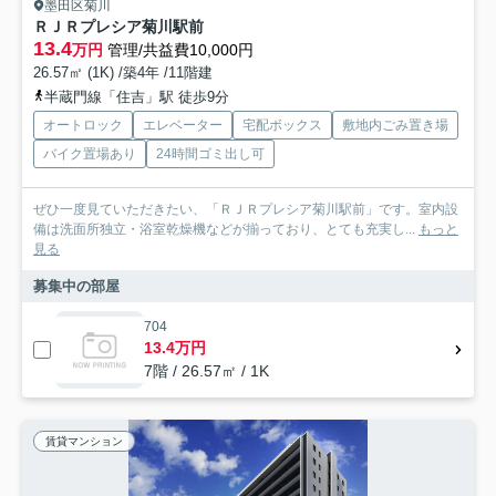
墨田区菊川
ＲＪＲプレシア菊川駅前
13.4
万円
管理/共益費10,000円
26.57㎡ (1K) /築4年 /11階建
半蔵門線「住吉」駅 徒歩9分
オートロック
エレベーター
宅配ボックス
敷地内ごみ置き場
バイク置場あり
24時間ゴミ出し可
ぜひ一度見ていただきたい、「ＲＪＲプレシア菊川駅前」です。室内設
備は洗面所独立・浴室乾燥機などが揃っており、とても充実し...
もっと
見る
募集中の部屋
704
13.4万円
7階 / 26.57㎡ / 1K
賃貸マンション