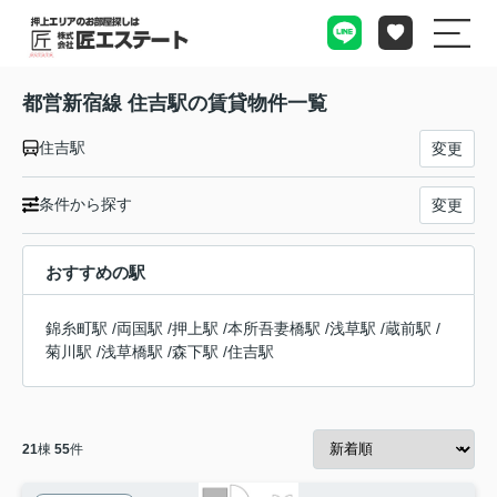
都営新宿線 住吉駅の賃貸物件一覧
住吉駅
変更
条件から探す
変更
おすすめの駅
錦糸町駅
/
両国駅
/
押上駅
/
本所吾妻橋駅
/
浅草駅
/
蔵前駅
/
菊川駅
/
浅草橋駅
/
森下駅
/
住吉駅
21
棟
55
件