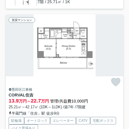
7階 / 25.71㎡ / 1K
賃貸マンション
墨田区江東橋
CORVAL住吉
13.9
22.7
万円～
万円
管理/共益費10,000円
25.21㎡～42.17㎡ (1DK～1LDK) /築7年 /7階建
半蔵門線「住吉」駅 徒歩9分
駐輪場
オートロック
エレベーター
CATV
宅配ボックス
バイク置場あり