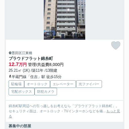
墨田区江東橋
プラウドフラット錦糸町
12.7
万円
管理/共益費8,000円
25.21㎡ (1K) /築11年 /13階建
半蔵門線「住吉」駅 徒歩15分
駐輪場
オートロック
エレベーター
光ファイバー
宅配ボックス
防犯カメラ
錦糸町駅周辺への引っ越しをお考えなら「プラウドフラット錦糸町」。
セキュリティ面は、オートロック・TVインターホンなどを備...
もっと見
る
募集中の部屋