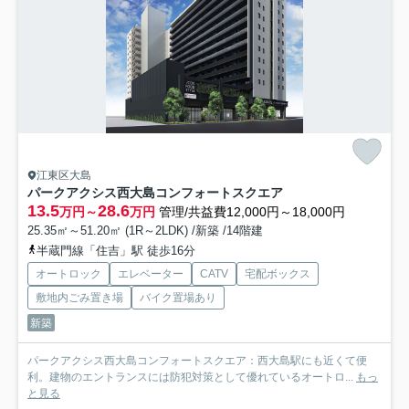
江東区大島
パークアクシス西大島コンフォートスクエア
13.5
28.6
万円～
万円
管理/共益費12,000円～18,000円
25.35㎡～51.20㎡ (1R～2LDK) /新築 /14階建
半蔵門線「住吉」駅 徒歩16分
オートロック
エレベーター
CATV
宅配ボックス
敷地内ごみ置き場
バイク置場あり
新築
パークアクシス西大島コンフォートスクエア：西大島駅にも近くて便
利。建物のエントランスには防犯対策として優れているオートロ...
もっ
と見る