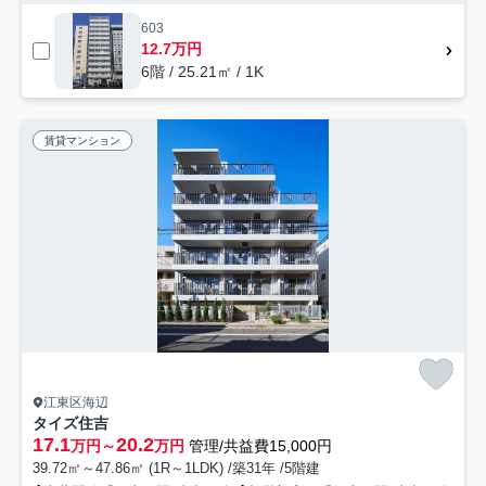
603
12.7万円
6階 / 25.21㎡ / 1K
賃貸マンション
江東区海辺
タイズ住吉
17.1
20.2
万円～
万円
管理/共益費15,000円
39.72㎡～47.86㎡ (1R～1LDK) /築31年 /5階建