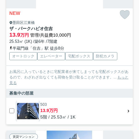
NEW
墨田区江東橋
ザ・パークハビオ住吉
13.9
万円
管理/共益費10,000円
25.53㎡ (1K) /築6年 /7階建
半蔵門線「住吉」駅 徒歩8分
オートロック
エレベーター
宅配ボックス
防犯カメラ
お風呂に入っているときに宅配業者が来てしまっても宅配ボックスがあ
るので、わざわざ出なくても荷物を受け取ることができます。...
もっと
見る
募集中の部屋
503
13.9万円
5階 / 25.53㎡ / 1K
賃貸マンション