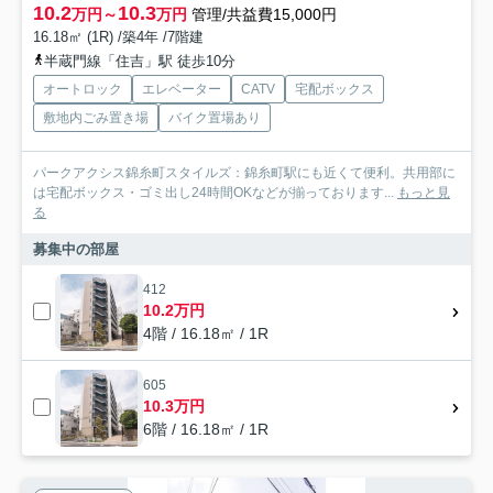
10.2
10.3
万円～
万円
管理/共益費15,000円
16.18㎡ (1R) /築4年 /7階建
半蔵門線「住吉」駅 徒歩10分
オートロック
エレベーター
CATV
宅配ボックス
敷地内ごみ置き場
バイク置場あり
パークアクシス錦糸町スタイルズ：錦糸町駅にも近くて便利。共用部に
は宅配ボックス・ゴミ出し24時間OKなどが揃っております...
もっと見
る
募集中の部屋
412
10.2万円
4階 / 16.18㎡ / 1R
605
10.3万円
6階 / 16.18㎡ / 1R