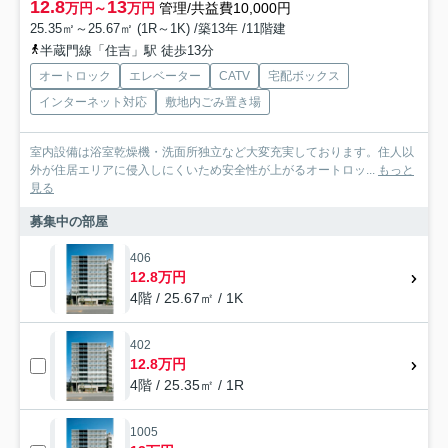
12.8
13
万円～
万円
管理/共益費10,000円
25.35㎡～25.67㎡ (1R～1K) /築13年 /11階建
半蔵門線「住吉」駅 徒歩13分
オートロック
エレベーター
CATV
宅配ボックス
インターネット対応
敷地内ごみ置き場
室内設備は浴室乾燥機・洗面所独立など大変充実しております。住人以
外が住居エリアに侵入しにくいため安全性が上がるオートロッ...
もっと
見る
募集中の部屋
406
12.8万円
4階 / 25.67㎡ / 1K
402
12.8万円
4階 / 25.35㎡ / 1R
1005