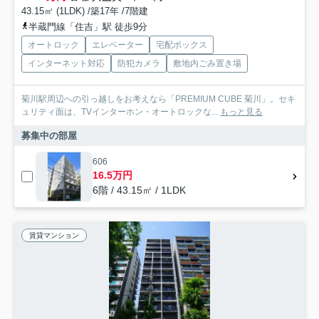
43.15㎡ (1LDK) /築17年 /7階建
半蔵門線「住吉」駅 徒歩9分
オートロック
エレベーター
宅配ボックス
インターネット対応
防犯カメラ
敷地内ごみ置き場
菊川駅周辺への引っ越しをお考えなら「PREMIUM CUBE 菊川」。セキ
ュリティ面は、TVインターホン・オートロックな...
もっと見る
募集中の部屋
606
16.5万円
6階 / 43.15㎡ / 1LDK
賃貸マンション