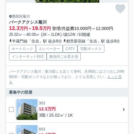
墨田区菊川
パークアクシス菊川
12.3
19.5
万円～
万円
管理/共益費10,000円～12,000円
25.02㎡～40.00㎡ (1K～1LDK) /築12年 /10階建
半蔵門線「住吉」駅 徒歩8分
都営新宿線「住吉」駅 徒歩8分
オートロック
エレベーター
CATV
宅配ボックス
インターネット対応
敷地内ごみ置き場
パークアクシス菊川：菊川駅にも近くて便利。共用部にはゴミ出し24時
間OK・宅配ボックスなどが揃っており、とても充実してい...
もっと見
る
募集中の部屋
303
12.3万円
3階 / 25.02㎡ / 1K
603