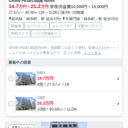
GRAN PASEO両国 North
14.7
21.2
万円～
万円
管理/共益費10,000円～15,000円
27.67㎡～40.68㎡ (1K～1LDK) /築3年 /10階建
総武線「錦糸町」駅 徒歩13分
半蔵門線「錦糸町」駅 徒歩15分
駐輪場
オートロック
エレベーター
宅配ボックス
防犯カメラ
バイク置場あり
GRAN PASEO両国 North：両国駅にも近くて便利。収納はクロゼット・
シューズボックスなど豊富なので、広々と空間...
もっと見る
募集中の部屋
0401
14.7万円
4階 / 27.67㎡ / 1K
1002
21.2万円
10階 / 40.68㎡ / 1LDK
賃貸マンション