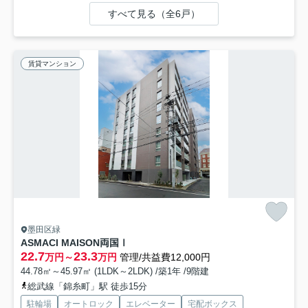
すべて見る（全6戸）
賃貸マンション
墨田区緑
ASMACI MAISON両国Ⅰ
22.7
23.3
万円～
万円
管理/共益費12,000円
44.78㎡～45.97㎡ (1LDK～2LDK) /築1年 /9階建
総武線「錦糸町」駅 徒歩15分
駐輪場
オートロック
エレベーター
宅配ボックス