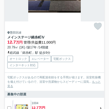
墨田区緑
メインステージ錦糸町Ⅳ
12.7
万円
管理/共益費11,000円
20.79㎡ (1K) /築17年 /14階建
総武線「錦糸町」駅 徒歩9分
オートロック
エレベーター
宅配ボックス
インターネット対応
宅配ボックスがあるので再配達依頼をする手間が省けます。浴室乾燥機
を備え付けているので、浴室や洗濯物からスピーディーに湿気...
もっと
見る
募集中の部屋
1004
12.7万円