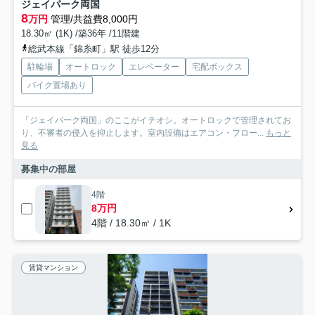
ジェイパーク両国
8
万円
管理/共益費8,000円
18.30㎡ (1K) /築36年 /11階建
総武本線「錦糸町」駅 徒歩12分
駐輪場
オートロック
エレベーター
宅配ボックス
バイク置場あり
「ジェイパーク両国」のここがイチオシ。オートロックで管理されてお
り、不審者の侵入を抑止します。室内設備はエアコン・フロー...
もっと
見る
募集中の部屋
4階
8万円
4階 / 18.30㎡ / 1K
賃貸マンション