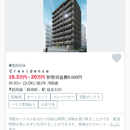
墨田区緑
Ｃｒｅｖｉｄｅｎｃｅ
19.3
20
万円～
万円
管理/共益費8,000円
40.83㎡ (1LDK) /築2年 /9階建
総武線「錦糸町」駅 徒歩12分
駐輪場
オートロック
エレベーター
宅配ボックス
バイク置場あり
公共下水
宅配ボックスがあるので自由な時間に荷物を受け取ることができ、配達
時間を気にせずに生活することができます。収納はクロゼット...
もっと
見る