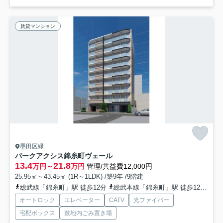
賃貸マンション
墨田区緑
パークアクシス錦糸町ヴェール
13.4
21.8
万円～
万円
管理/共益費12,000円
25.95㎡～43.45㎡ (1R～1LDK) /築9年 /9階建
総武線「錦糸町」駅 徒歩12分
総武本線「錦糸町」駅 徒歩12分
半
オートロック
エレベーター
CATV
光ファイバー
宅配ボックス
敷地内ごみ置き場