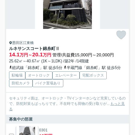
墨田区江東橋
ルネサンスコート錦糸町Ⅱ
14.1
20.1
万円～
万円
管理/共益費15,000円～20,000円
25.62㎡～40.67㎡ (1K～1LDK) /築2年 /14階建
総武線「錦糸町」駅 徒歩5分
半蔵門線「錦糸町」駅 徒歩5分
駐輪場
オートロック
エレベーター
宅配ボックス
防犯カメラ
バイク置場あり
セキュリティ面は、オートロック・TVインターホンなど充実しているの
で、防犯対策もばっちりです。不在時でも荷物の受け取りが...
もっと見
る
募集中の部屋
0301