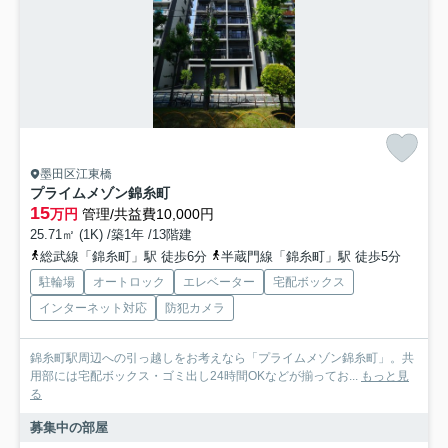
墨田区江東橋
プライムメゾン錦糸町
15
万円
管理/共益費10,000円
25.71㎡ (1K) /築1年 /13階建
総武線「錦糸町」駅 徒歩6分
半蔵門線「錦糸町」駅 徒歩5分
駐輪場
オートロック
エレベーター
宅配ボックス
インターネット対応
防犯カメラ
錦糸町駅周辺への引っ越しをお考えなら「プライムメゾン錦糸町」。共
用部には宅配ボックス・ゴミ出し24時間OKなどが揃ってお...
もっと見
る
募集中の部屋