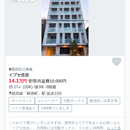
墨田区江東橋
イプセ住吉
14.1
万円
管理/共益費10,000円
25.17㎡ (1DK) /築3年 /8階建
総武線「錦糸町」駅 徒歩13分
オートロック
エレベーター
宅配ボックス
敷地内ごみ置き場
バイク置場あり
24時間ゴミ出し可
こだわりで選びたい方におすすめ。墨田区エリアで住まいをお探しなら
「イプセ住吉」。共用部には宅配ボックス・ゴミ出し24時間...
もっと見