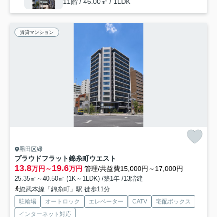
11階 / 46.00㎡ / 1LDK
賃貸マンション
墨田区緑
プラウドフラット錦糸町ウエスト
13.8
19.6
万円～
万円
管理/共益費15,000円～17,000円
25.35㎡～40.50㎡ (1K～1LDK) /築1年 /13階建
総武本線「錦糸町」駅 徒歩11分
駐輪場
オートロック
エレベーター
CATV
宅配ボックス
インターネット対応