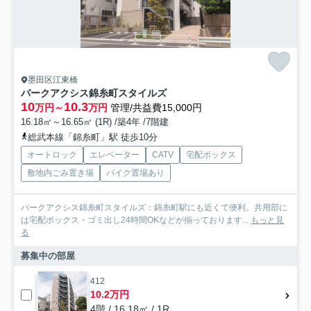
墨田区江東橋
パークアクシス錦糸町スタイルズ
10
10.3
万円～
万円
管理/共益費15,000円
16.18㎡～16.65㎡ (1R) /築4年 /7階建
総武本線「錦糸町」駅 徒歩10分
オートロック
エレベーター
CATV
宅配ボックス
敷地内ごみ置き場
バイク置場あり
パークアクシス錦糸町スタイルズ：錦糸町駅にも近くて便利。共用部に
は宅配ボックス・ゴミ出し24時間OKなどが揃っております...
もっと見
る
募集中の部屋
412
10.2万円
4階 / 16.18㎡ / 1R