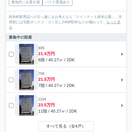
敷地内ごみ置き場
バイク置場あり
錦糸町駅周辺への引っ越しをお考えなら「クインテット錦糸公園」。共
用部には宅配ボックス・ゴミ出し24時間OKなどが備わって...
もっと見
る
募集中の部屋
606
21.4万円
6階 / 40.27㎡ / 2DK
706
21.5万円
7階 / 40.27㎡ / 2DK
1104
23.5万円
11階 / 40.27㎡ / 2DK
すべて見る（全4戸）