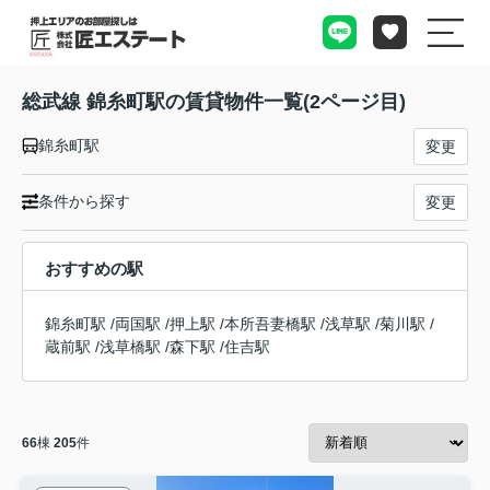
総武線 錦糸町駅の賃貸物件一覧(2ページ目)
錦糸町駅
変更
条件から探す
変更
おすすめの駅
錦糸町駅
/
両国駅
/
押上駅
/
本所吾妻橋駅
/
浅草駅
/
菊川駅
/
蔵前駅
/
浅草橋駅
/
森下駅
/
住吉駅
66
棟
205
件