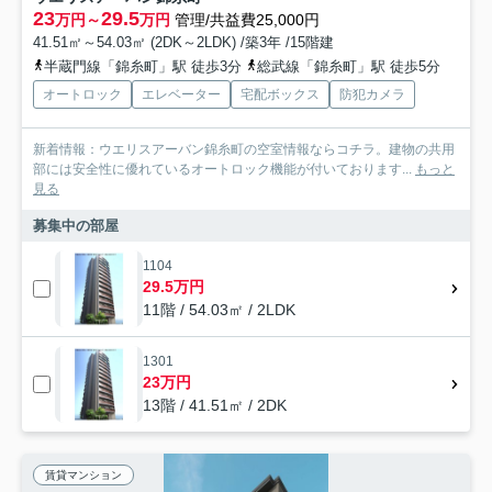
23
29.5
万円～
万円
管理/共益費25,000円
41.51㎡～54.03㎡ (2DK～2LDK) /築3年 /15階建
半蔵門線「錦糸町」駅 徒歩3分
総武線「錦糸町」駅 徒歩5分
オートロック
エレベーター
宅配ボックス
防犯カメラ
新着情報：ウエリスアーバン錦糸町の空室情報ならコチラ。建物の共用
部には安全性に優れているオートロック機能が付いております...
もっと
見る
募集中の部屋
1104
29.5万円
11階 / 54.03㎡ / 2LDK
1301
23万円
13階 / 41.51㎡ / 2DK
賃貸マンション