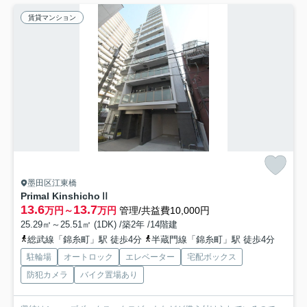
賃貸マンション
墨田区江東橋
Primal KinshichoⅡ
13.6
13.7
万円～
万円
管理/共益費10,000円
25.29㎡～25.51㎡ (1DK) /築2年 /14階建
総武線「錦糸町」駅 徒歩4分
半蔵門線「錦糸町」駅 徒歩4分
駐輪場
オートロック
エレベーター
宅配ボックス
防犯カメラ
バイク置場あり