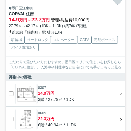
墨田区江東橋
CORVAL住吉
14.9
22.7
万円～
万円
管理/共益費10,000円
27.79㎡～42.17㎡ (1DK～1LDK) /築7年 /7階建
総武線「錦糸町」駅 徒歩13分
駐輪場
オートロック
エレベーター
CATV
宅配ボックス
バイク置場あり
こだわりで選びたい方におすすめ。墨田区エリアで住まいをお探しなら
「CORVAL住吉」。入浴中や料理中など自宅にいても手が...
もっと見る
募集中の部屋
0307
14.9万円
3階 / 27.79㎡ / 1DK
0609
22.3万円
6階 / 40.94㎡ / 1LDK