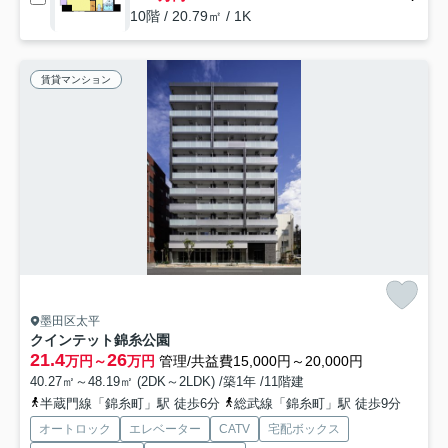
10階 / 20.79㎡ / 1K
賃貸マンション
墨田区太平
クインテット錦糸公園
21.4
26
万円～
万円
管理/共益費15,000円～20,000円
40.27㎡～48.19㎡ (2DK～2LDK) /築1年 /11階建
半蔵門線「錦糸町」駅 徒歩6分
総武線「錦糸町」駅 徒歩9分
オートロック
エレベーター
CATV
宅配ボックス