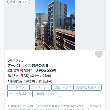
賃貸マンション
墨田区錦糸
アーバネックス錦糸公園Ⅱ
23.2
万円
管理/共益費20,000円
40.18㎡ (2LDK) /築1年 /12階建
半蔵門線「錦糸町」駅 徒歩4分
オートロック
エレベーター
宅配ボックス
敷地内ごみ置き場
バイク置場あり
24時間ゴミ出し可
新着情報：アーバネックス錦糸公園Ⅱの空室情報ならコチラ。室内設備