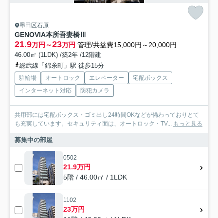
墨田区石原
GENOVIA本所吾妻橋Ⅲ
21.9
23
万円～
万円
管理/共益費15,000円～20,000円
46.00㎡ (1LDK) /築2年 /12階建
総武線「錦糸町」駅 徒歩15分
駐輪場
オートロック
エレベーター
宅配ボックス
インターネット対応
防犯カメラ
共用部には宅配ボックス・ゴミ出し24時間OKなどが備わっておりとて
も充実しています。セキュリティ面は、オートロック・TV...
もっと見る
募集中の部屋
0502
21.9万円
5階 / 46.00㎡ / 1LDK
1102
23万円