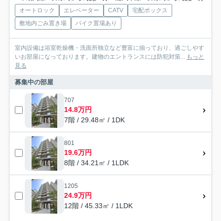
オートロック
エレベーター
CATV
宅配ボックス
敷地内ごみ置き場
バイク置場あり
室内設備は浴室乾燥機・洗面所独立など豊富に揃っており、過ごしやす
いお部屋になっております。建物のエントランスには防犯対策...
もっと
見る
募集中の部屋
707
14.8万円
7階 / 29.48㎡ / 1DK
801
19.6万円
8階 / 34.21㎡ / 1LDK
1205
24.9万円
12階 / 45.33㎡ / 1LDK