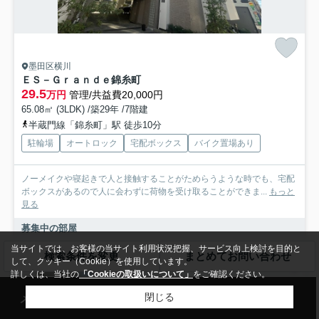
墨田区横川
ＥＳ－Ｇｒａｎｄｅ錦糸町
29.5
万円
管理/共益費20,000円
65.08㎡ (3LDK) /築29年 /7階建
半蔵門線「錦糸町」駅 徒歩10分
駐輪場
オートロック
宅配ボックス
バイク置場あり
ノーメイクや寝起きで人と接触することがためらうような時でも、宅配
ボックスがあるので人に会わずに荷物を受け取ることができま...
もっと
見る
募集中の部屋
当サイトでは、お客様の当サイト利用状況把握、サービス向上検討を目的と
4階
検索条件を変更
まとめてお問い合わせ
して、クッキー（Cookie）を使用しています。
29.5万円
詳しくは、当社の
「Cookieの取扱いについて」
をご確認ください。
4階 / 65.08㎡ / 3LDK
メール
来店予約
電話
LINE
閉じる