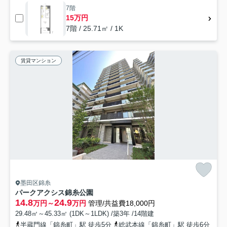
7階
15万円
7階 / 25.71㎡ / 1K
賃貸マンション
墨田区錦糸
パークアクシス錦糸公園
14.8
24.9
万円～
万円
管理/共益費18,000円
29.48㎡～45.33㎡ (1DK～1LDK) /築3年 /14階建
半蔵門線「錦糸町」駅 徒歩5分
総武本線「錦糸町」駅 徒歩6分