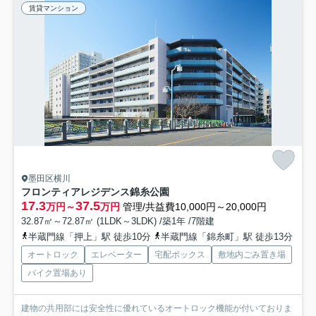
賃貸マンション
墨田区横川
フロンティアレジデンス錦糸公園
17.3
37.5
万円～
万円
管理/共益費10,000円～20,000円
32.87㎡～72.87㎡ (1LDK～3LDK) /築1年 /7階建
半蔵門線「押上」駅 徒歩10分
半蔵門線「錦糸町」駅 徒歩13分
オートロック
エレベーター
宅配ボックス
敷地内ごみ置き場
バイク置場あり
建物の共用部には安全性に優れているオートロック機能が付いておりま