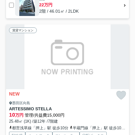
22万円
2階 / 46.01㎡ / 2LDK
賃貸マンション
NEW
墨田区向島
ARTESSIMO STELLA
10
万円
管理/共益費15,000円
25.48㎡ (1K) /築12年 /7階建
都営浅草線「押上」駅 徒歩10分
半蔵門線「押上」駅 徒歩10分
東