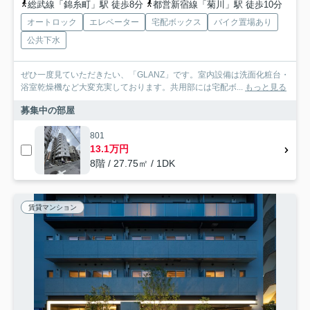
総武線「錦糸町」駅 徒歩8分
都営新宿線「菊川」駅 徒歩10分
オートロック
エレベーター
宅配ボックス
バイク置場あり
公共下水
ぜひ一度見ていただきたい、「GLANZ」です。室内設備は洗面化粧台・
浴室乾燥機など大変充実しております。共用部には宅配ボ...
もっと見る
募集中の部屋
801
13.1万円
8階 / 27.75㎡ / 1DK
賃貸マンション