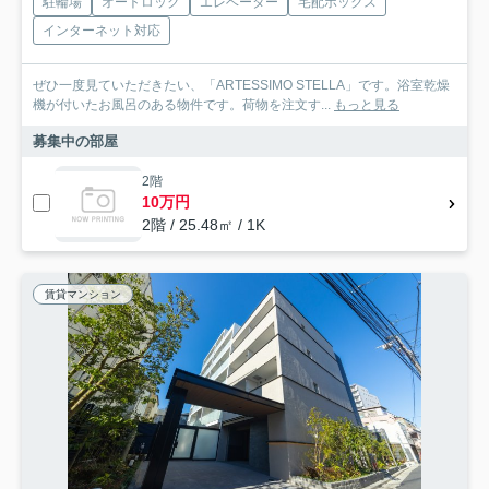
駐輪場
オートロック
エレベーター
宅配ボックス
インターネット対応
ぜひ一度見ていただきたい、「ARTESSIMO STELLA」です。浴室乾燥
機が付いたお風呂のある物件です。荷物を注文す...
もっと見る
募集中の部屋
2階
10万円
2階 / 25.48㎡ / 1K
賃貸マンション