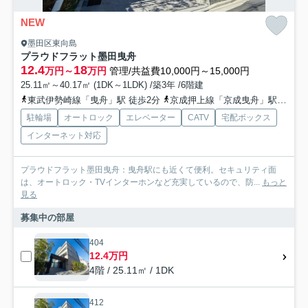
NEW
墨田区東向島
プラウドフラット墨田曳舟
12.4
18
万円～
万円
管理/共益費10,000円～15,000円
25.11㎡～40.17㎡ (1DK～1LDK) /築3年 /6階建
東武伊勢崎線「曳舟」駅 徒歩2分
京成押上線「京成曳舟」駅 徒歩6分
駐輪場
オートロック
エレベーター
CATV
宅配ボックス
インターネット対応
プラウドフラット墨田曳舟：曳舟駅にも近くて便利。セキュリティ面
は、オートロック・TVインターホンなど充実しているので、防...
もっと
見る
募集中の部屋
404
12.4万円
4階 / 25.11㎡ / 1DK
412