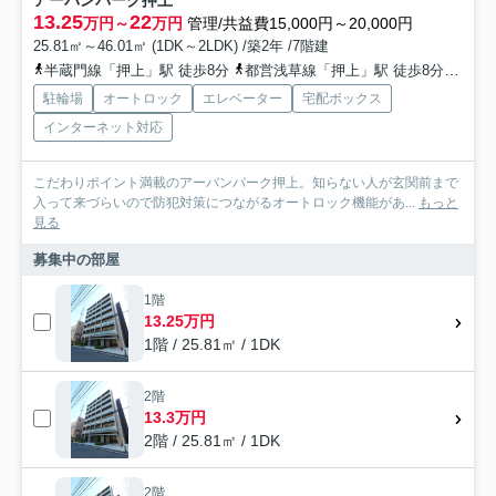
13.25
22
万円～
万円
管理/共益費15,000円～20,000円
25.81㎡～46.01㎡ (1DK～2LDK) /築2年 /7階建
半蔵門線「押上」駅 徒歩8分
都営浅草線「押上」駅 徒歩8分
東武
駐輪場
オートロック
エレベーター
宅配ボックス
インターネット対応
こだわりポイント満載のアーバンパーク押上。知らない人が玄関前まで
入って来づらいので防犯対策につながるオートロック機能があ...
もっと
見る
募集中の部屋
1階
13.25万円
1階 / 25.81㎡ / 1DK
2階
13.3万円
2階 / 25.81㎡ / 1DK
2階