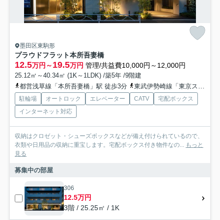
墨田区東駒形
プラウドフラット本所吾妻橋
12.5
19.5
万円～
万円
管理/共益費10,000円～12,000円
25.12㎡～40.34㎡ (1K～1LDK) /築5年 /9階建
都営浅草線「本所吾妻橋」駅 徒歩3分
東武伊勢崎線「東京スカイツリー」駅 徒歩5分
駐輪場
オートロック
エレベーター
CATV
宅配ボックス
インターネット対応
収納はクロゼット・シューズボックスなどが備え付けられているので、
衣類や日用品の収納に重宝します。宅配ボックス付き物件なの...
もっと
見る
募集中の部屋
306
12.5万円
3階 / 25.25㎡ / 1K