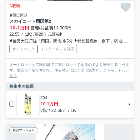
NEW
墨田区緑
スカイコート両国第2
10.1
万円
管理/共益費11,000円
22.55㎡ (1K) /築20年 /10階建
都営大江戸線「両国」駅 徒歩5分
都営新宿線「森下」駅 徒歩8分
オートロック
インターネット対応
オートロックと玄関の鍵で二重にロックできるのでより安全に暮らせま
す。敷金も不要ですので、住み替えには非常に魅力的。こちら...
もっと
見る
募集中の部屋
704
10.1万円
7階 / 22.55㎡ / 1K
賃貸マンション