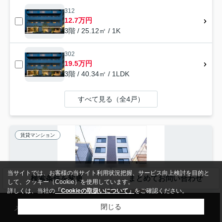
312
12.7万円
3階 / 25.12㎡ / 1K
302
19.5万円
3階 / 40.34㎡ / 1LDK
すべて見る（全4戸）
賃貸マンション
当サイトでは、お客様の当サイト利用状況把握、サービス向上検討を目的と
検索条件を変更
まとめてお問い合わせ
して、クッキー（Cookie）を使用しています。
詳しくは、当社の
「Cookieの取扱いについて」
をご確認ください。
メール
来店予約
電話
LINE
閉じる