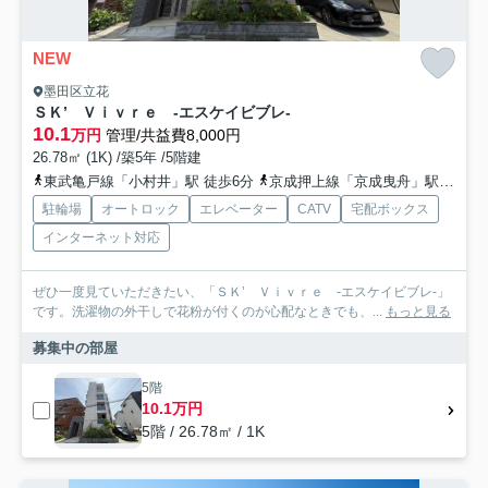
NEW
墨田区立花
ＳＫ’ Ｖｉｖｒｅ -エスケイビブレ-
10.1
万円
管理/共益費8,000円
26.78㎡ (1K) /築5年 /5階建
東武亀戸線「小村井」駅 徒歩6分
京成押上線「京成曳舟」駅 徒歩14分
駐輪場
オートロック
エレベーター
CATV
宅配ボックス
インターネット対応
ぜひ一度見ていただきたい、「ＳＫ’ Ｖｉｖｒｅ -エスケイビブレ-」
です。洗濯物の外干しで花粉が付くのが心配なときでも、...
もっと見る
募集中の部屋
5階
10.1万円
5階 / 26.78㎡ / 1K