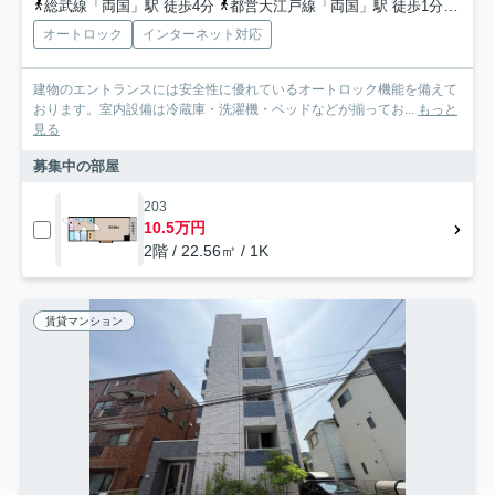
総武線「両国」駅 徒歩4分
都営大江戸線「両国」駅 徒歩1分
都営
オートロック
インターネット対応
建物のエントランスには安全性に優れているオートロック機能を備えて
おります。室内設備は冷蔵庫・洗濯機・ベッドなどが揃ってお...
もっと
見る
募集中の部屋
203
10.5万円
2階 / 22.56㎡ / 1K
賃貸マンション