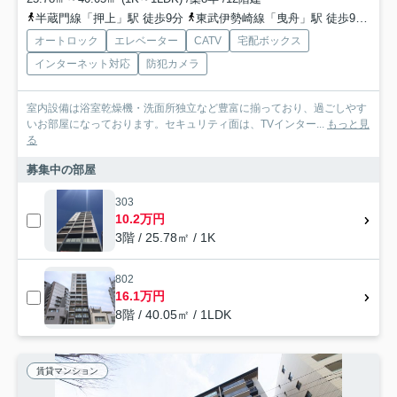
半蔵門線「押上」駅 徒歩9分
東武伊勢崎線「曳舟」駅 徒歩9分
東
オートロック
エレベーター
CATV
宅配ボックス
インターネット対応
防犯カメラ
室内設備は浴室乾燥機・洗面所独立など豊富に揃っており、過ごしやす
いお部屋になっております。セキュリティ面は、TVインター...
もっと見
る
募集中の部屋
303
10.2万円
3階 / 25.78㎡ / 1K
802
16.1万円
8階 / 40.05㎡ / 1LDK
賃貸マンション