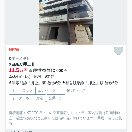
NEW
墨田区押上
XEBEC押上Ⅱ
11.5
万円
管理/共益費10,000円
25.84㎡ (1K) /築8年 /9階建
半蔵門線「押上」駅 徒歩6分
都営浅草線「押上」駅 徒歩6分
オートロック
エレベーター
宅配ボックス
インターネット対応
公共下水
新着情報：XEBEC押上Ⅱの空室情報ならコチラ。室内設備は洗面所独
立・浴室乾燥機など充実した設備を備え付けています。共用...
もっと見
る