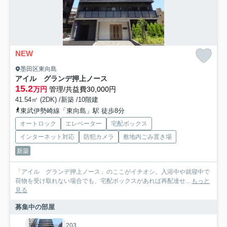
NEW
墨田区東向島
アイル グランデ押上ノース
15.2
万円
管理/共益費30,000円
41.54㎡ (2DK) /新築 /10階建
東武伊勢崎線「東向島」駅 徒歩8分
オートロック
エレベーター
宅配ボックス
インターネット対応
防犯カメラ
敷地内ごみ置き場
新築
「アイル グランデ押上ノース」のここがイチオシ。入浴中や就寝中で
荷物を受け取れない場合でも、宅配ボックスがあれば再配達せ...
もっと
見る
募集中の部屋
203