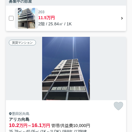
募集中の部屋
203
11.5万円
2階 / 25.84㎡ / 1K
賃貸マンション
墨田区向島
アリカ向島
10.2
16.1
万円～
万円
管理/共益費10,000円
25.78㎡～40.05㎡ (1K～1LDK) /築8年 /12階建