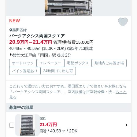
NEW
墨田区緑
パークアクシス両国スクエア
20.9
21.4
万円～
万円
管理/共益費15,000円
40.48㎡～40.59㎡ (1LDK～2DK) /築3年 /13階建
都営大江戸線「両国」駅 徒歩2分
オートロック
エレベーター
宅配ボックス
敷地内ごみ置き場
バイク置場あり
24時間ゴミ出し可
こだわりで選びたい方におすすめ。墨田区エリアで住まいをお探しなら
「パークアクシス両国スクエア」。室内設備は浴室乾燥機・洗...
もっと
見る
募集中の部屋
601
21.4万円
6階 / 40.59㎡ / 2DK