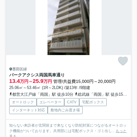
墨田区緑
パークアクシス両国馬車通り
13.4
25.9
万円～
万円
管理/共益費15,000円～20,000円
25.06㎡～53.46㎡ (1R～2LDK) /築13年 /9階建
都営大江戸線「両国」駅 徒歩10分
総武線「両国」駅 徒歩15分
都
オートロック
エレベーター
CATV
宅配ボックス
インターネット対応
敷地内ごみ置き場
知らない来訪者が玄関前まで来なくなり防犯対策につながるオートロッ
ク機能がついております。共用部には宅配ボックス・ゴミ出し...
もっと
見る