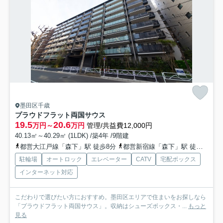
墨田区千歳
プラウドフラット両国サウス
19.5
20.6
万円～
万円
管理/共益費12,000円
40.13㎡～40.29㎡ (1LDK) /築4年 /9階建
都営大江戸線「森下」駅 徒歩8分
都営新宿線「森下」駅 徒歩8分
駐輪場
オートロック
エレベーター
CATV
宅配ボックス
インターネット対応
こだわりで選びたい方におすすめ。墨田区エリアで住まいをお探しなら
「プラウドフラット両国サウス」。収納はシューズボックス・...
もっと
見る