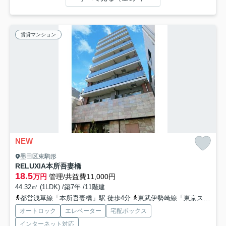
賃貸マンション
NEW
墨田区東駒形
RELUXIA本所吾妻橋
18.5
万円
管理/共益費11,000円
44.32㎡ (1LDK) /築7年 /11階建
都営浅草線「本所吾妻橋」駅 徒歩4分
東武伊勢崎線「東京スカイツリー」駅 徒歩12分
オートロック
エレベーター
宅配ボックス
インターネット対応