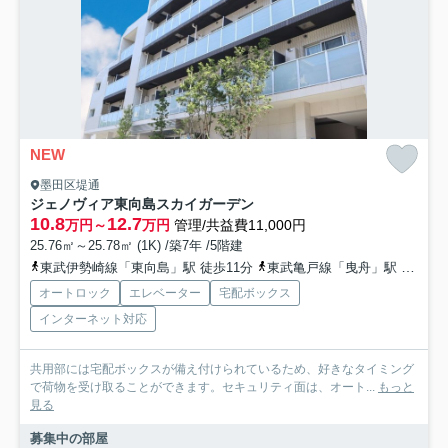
NEW
墨田区堤通
ジェノヴィア東向島スカイガーデン
10.8
12.7
万円～
万円
管理/共益費11,000円
25.76㎡～25.78㎡ (1K) /築7年 /5階建
東武伊勢崎線「東向島」駅 徒歩11分
東武亀戸線「曳舟」駅 徒歩15分
オートロック
エレベーター
宅配ボックス
インターネット対応
共用部には宅配ボックスが備え付けられているため、好きなタイミング
で荷物を受け取ることができます。セキュリティ面は、オート...
もっと
見る
募集中の部屋