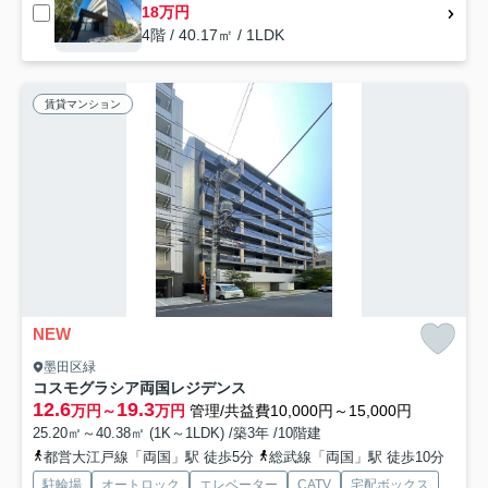
18万円
4階 / 40.17㎡ / 1LDK
賃貸マンション
NEW
墨田区緑
コスモグラシア両国レジデンス
12.6
19.3
万円～
万円
管理/共益費10,000円～15,000円
25.20㎡～40.38㎡ (1K～1LDK) /築3年 /10階建
都営大江戸線「両国」駅 徒歩5分
総武線「両国」駅 徒歩10分
駐輪場
オートロック
エレベーター
CATV
宅配ボックス