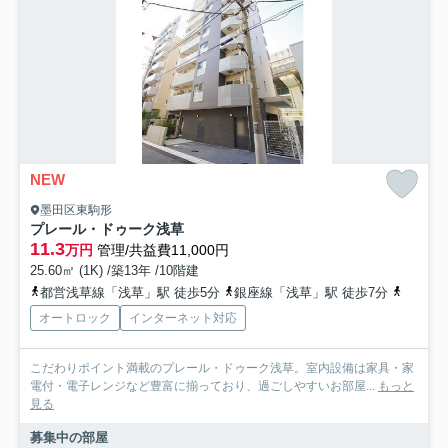
NEW
墨田区東駒形
プレール・ドゥーク浅草
11.3
万円
管理/共益費11,000円
25.60㎡ (1K) /築13年 /10階建
都営浅草線「浅草」駅 徒歩5分
銀座線「浅草」駅 徒歩7分
都営大
オートロック
インターネット対応
こだわりポイント満載のプレール・ドゥーク浅草。室内設備は家具・家
電付・電子レンジなど豊富に揃っており、過ごしやすいお部屋...
もっと
見る
募集中の部屋