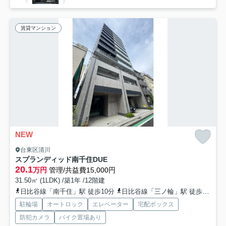
賃貸マンション
NEW
台東区清川
スプランディッド南千住DUE
20.1
万円
管理/共益費15,000円
31.50㎡ (1LDK) /築1年 /12階建
日比谷線「南千住」駅 徒歩10分
日比谷線「三ノ輪」駅 徒歩16分
駐輪場
オートロック
エレベーター
宅配ボックス
防犯カメラ
バイク置場あり