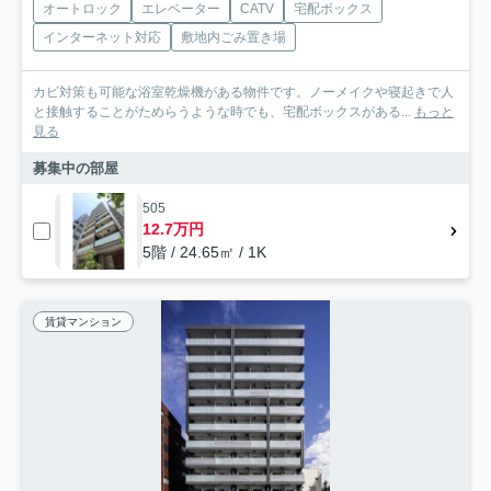
オートロック
エレベーター
CATV
宅配ボックス
インターネット対応
敷地内ごみ置き場
カビ対策も可能な浴室乾燥機がある物件です。ノーメイクや寝起きで人
と接触することがためらうような時でも、宅配ボックスがある...
もっと
見る
募集中の部屋
505
12.7万円
5階 / 24.65㎡ / 1K
賃貸マンション