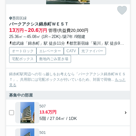
墨田区緑
パークアクシス錦糸町ＷＥＳＴ
13
20.6
万円～
万円
管理/共益費20,000円
25.36㎡～45.08㎡ (1R～2DK) /築7年 /9階建
総武線「錦糸町」駅 徒歩11分
都営新宿線「菊川」駅 徒歩9分
都営
オートロック
エレベーター
CATV
光ファイバー
宅配ボックス
敷地内ごみ置き場
錦糸町駅周辺への引っ越しをお考えなら「パークアクシス錦糸町ＷＥＳ
Ｔ」。共用部には宅配ボックスが付いているため、対面で荷物...
もっと
見る
募集中の部屋
507
13.6万円
5階 / 27.04㎡ / 1DK
501