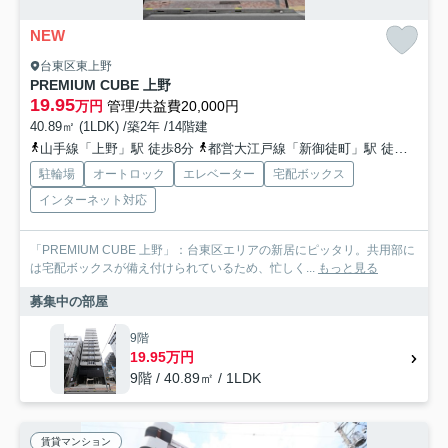
NEW
台東区東上野
PREMIUM CUBE 上野
19.95
万円
管理/共益費20,000円
40.89㎡ (1LDK) /築2年 /14階建
山手線「上野」駅 徒歩8分
都営大江戸線「新御徒町」駅 徒歩4分
駐輪場
オートロック
エレベーター
宅配ボックス
インターネット対応
「PREMIUM CUBE 上野」：台東区エリアの新居にピッタリ。共用部に
は宅配ボックスが備え付けられているため、忙しく...
もっと見る
募集中の部屋
9階
19.95万円
9階 / 40.89㎡ / 1LDK
賃貸マンション