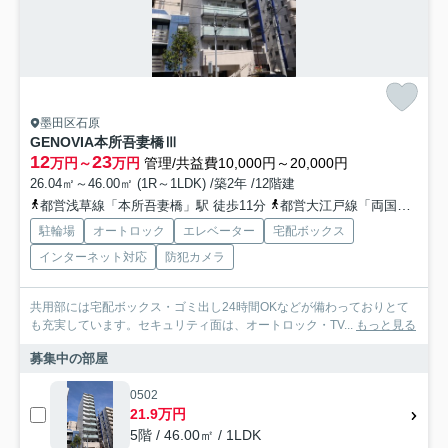
墨田区石原
GENOVIA本所吾妻橋Ⅲ
12
23
万円～
万円
管理/共益費10,000円～20,000円
26.04㎡～46.00㎡ (1R～1LDK) /築2年 /12階建
都営浅草線「本所吾妻橋」駅 徒歩11分
都営大江戸線「両国」駅 徒歩13分
駐輪場
オートロック
エレベーター
宅配ボックス
インターネット対応
防犯カメラ
共用部には宅配ボックス・ゴミ出し24時間OKなどが備わっておりとて
も充実しています。セキュリティ面は、オートロック・TV...
もっと見る
募集中の部屋
0502
21.9万円
5階 / 46.00㎡ / 1LDK