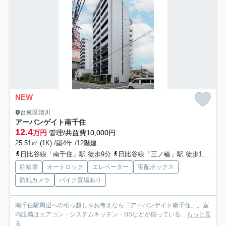
NEW
台東区清川
アーバンゲイト南千住
12.4
万円
管理/共益費10,000円
25.51㎡ (1K) /築4年 /12階建
日比谷線「南千住」駅 徒歩9分
日比谷線「三ノ輪」駅 徒歩13分
駐輪場
オートロック
エレベーター
宅配ボックス
防犯カメラ
バイク置場あり
南千住駅周辺への引っ越しをお考えなら「アーバンゲイト南千住」。室
内設備はエアコン・システムキッチン・BSなどが揃っている...
もっと見
る