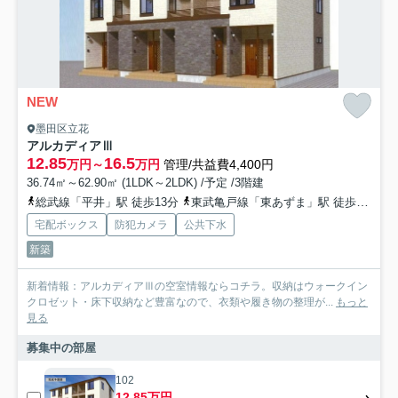
NEW
墨田区立花
アルカディアⅢ
12.85
16.5
万円～
万円
管理/共益費4,400円
36.74㎡～62.90㎡ (1LDK～2LDK) /予定 /3階建
総武線「平井」駅 徒歩13分
東武亀戸線「東あずま」駅 徒歩11分
宅配ボックス
防犯カメラ
公共下水
新築
新着情報：アルカディアⅢの空室情報ならコチラ。収納はウォークイン
クロゼット・床下収納など豊富なので、衣類や履き物の整理が...
もっと
見る
募集中の部屋
102
12.85万円