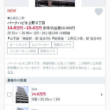
NEW
台東区上野
パークハビオ上野３丁目
14.8
15.4
万円～
万円
管理/共益費10,000円
25.55㎡～26.89㎡ (1R～1K) /築13年 /14階建
山手線「御徒町」駅 徒歩3分
銀座線「上野広小路」駅 徒歩4分
オートロック
エレベーター
宅配ボックス
インターネット対応
防犯カメラ
パークハビオ上野３丁目：御徒町駅にも近くて便利。この物件には浴室
乾燥機がついているので、冬場でもご入浴前に浴室を温めるこ...
もっと
見る
募集中の部屋
504
14.8万円
5階 / 25.55㎡ / 1R