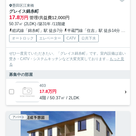
墨田区江東橋
グレイス錦糸町
17.8
万円
管理/共益費12,000円
50.37㎡ (2LDK) /築31年 /11階建
総武線「錦糸町」駅 徒歩7分
半蔵門線「住吉」駅 徒歩14分
都営新
オートロック
エレベーター
CATV
公共下水
ぜひ一度見ていただきたい、「グレイス錦糸町」です。室内設備は追い
焚き・CATV・システムキッチンなど大変充実しております...
もっと見
る
募集中の部屋
403
17.8万円
4階 / 50.37㎡ / 2LDK
アパート