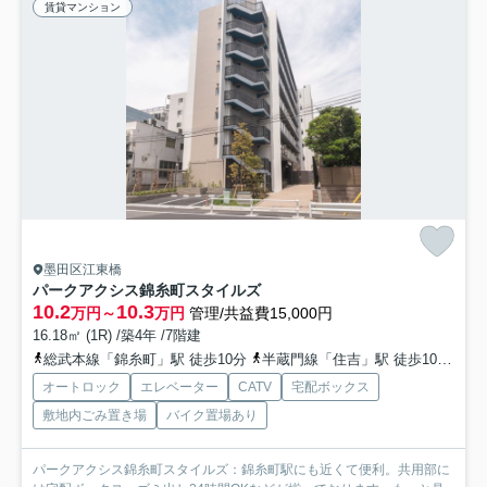
賃貸マンション
墨田区江東橋
パークアクシス錦糸町スタイルズ
10.2
10.3
万円～
万円
管理/共益費15,000円
16.18㎡ (1R) /築4年 /7階建
総武本線「錦糸町」駅 徒歩10分
半蔵門線「住吉」駅 徒歩10分
都
オートロック
エレベーター
CATV
宅配ボックス
敷地内ごみ置き場
バイク置場あり
パークアクシス錦糸町スタイルズ：錦糸町駅にも近くて便利。共用部に