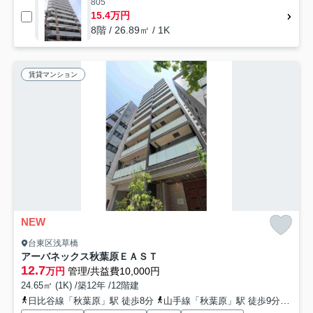
805
15.4万円
8階 / 26.89㎡ / 1K
賃貸マンション
NEW
台東区浅草橋
アーバネックス秋葉原ＥＡＳＴ
12.7
万円
管理/共益費10,000円
24.65㎡ (1K) /築12年 /12階建
日比谷線「秋葉原」駅 徒歩8分
山手線「秋葉原」駅 徒歩9分
総武