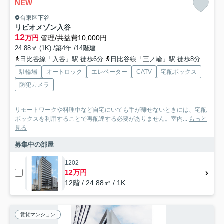
NEW
台東区下谷
リビオメゾン入谷
12
万円
管理/共益費10,000円
24.88㎡ (1K) /築4年 /14階建
日比谷線「入谷」駅 徒歩6分
日比谷線「三ノ輪」駅 徒歩8分
駐輪場
オートロック
エレベーター
CATV
宅配ボックス
防犯カメラ
リモートワークや料理中など自宅にいても手が離せないときには、宅配
ボックスを利用することで再配達する必要がありません。室内...
もっと
見る
募集中の部屋
1202
12万円
12階 / 24.88㎡ / 1K
賃貸マンション