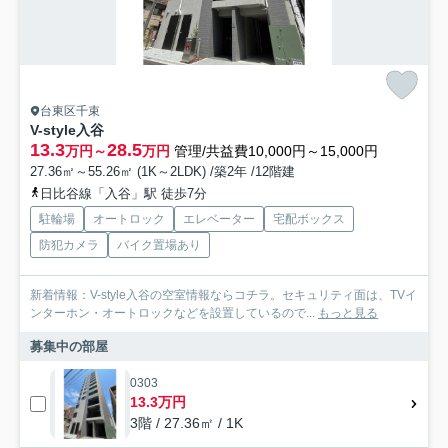
台東区千束
V-style入谷
13.3
28.5
万円～
万円
管理/共益費10,000円～15,000円
27.36㎡～55.26㎡ (1K～2LDK) /築2年 /12階建
日比谷線「入谷」駅 徒歩7分
駐輪場
オートロック
エレベーター
宅配ボックス
防犯カメラ
バイク置場あり
新着情報：V-style入谷の空室情報ならコチラ。セキュリティ面は、TVイ
ンターホン・オートロックなどを設置しているので...
もっと見る
募集中の部屋
0303
13.3万円
3階 / 27.36㎡ / 1K