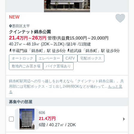
NEW
墨田区太平
クインテット錦糸公園
21.4
26
万円～
万円
管理/共益費15,000円～20,000円
40.27㎡～48.19㎡ (2DK～2LDK) /築1年 /11階建
半蔵門線「錦糸町」駅 徒歩6分
総武線「錦糸町」駅 徒歩9分
オートロック
エレベーター
CATV
宅配ボックス
敷地内ごみ置き場
バイク置場あり
錦糸町駅周辺への引っ越しをお考えなら「クインテット錦糸公園」。共
用部には宅配ボックス・ゴミ出し24時間OKなどが備わって...
もっと見
る
募集中の部屋
606
21.4万円
6階 / 40.27㎡ / 2DK