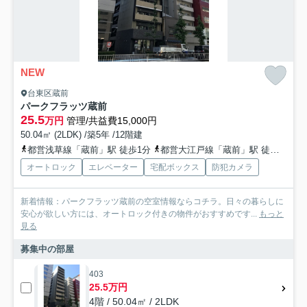
NEW
台東区蔵前
パークフラッツ蔵前
25.5
万円
管理/共益費15,000円
50.04㎡ (2LDK) /築5年 /12階建
都営浅草線「蔵前」駅 徒歩1分
都営大江戸線「蔵前」駅 徒歩5分
オートロック
エレベーター
宅配ボックス
防犯カメラ
新着情報：パークフラッツ蔵前の空室情報ならコチラ。日々の暮らしに
安心が欲しい方には、オートロック付きの物件がおすすめです...
もっと
見る
募集中の部屋
403
25.5万円
4階 / 50.04㎡ / 2LDK