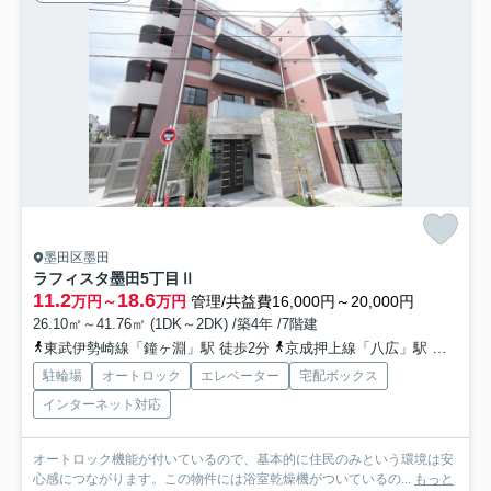
墨田区墨田
ラフィスタ墨田5丁目Ⅱ
11.2
18.6
万円～
万円
管理/共益費16,000円～20,000円
26.10㎡～41.76㎡ (1DK～2DK) /築4年 /7階建
東武伊勢崎線「鐘ヶ淵」駅 徒歩2分
京成押上線「八広」駅 徒歩18分
駐輪場
オートロック
エレベーター
宅配ボックス
インターネット対応
オートロック機能が付いているので、基本的に住民のみという環境は安
心感につながります。この物件には浴室乾燥機がついているの...
もっと