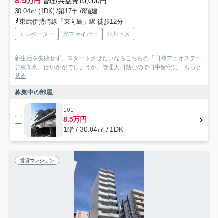
8.5
万円
管理/共益費10,000円
30.04㎡ (1DK) /築17年 /8階建
東武伊勢崎線「東向島」駅 徒歩12分
エレベーター
光ファイバー
公共下水
新生活を失敗せず、スタートさせたいならこちらの「日神デュオステー
ジ東向島」はいかがでしょうか。管理人日勤なので日中留守に...
もっと
見る
募集中の部屋
101
8.5万円
1階 / 30.04㎡ / 1DK
賃貸マンション