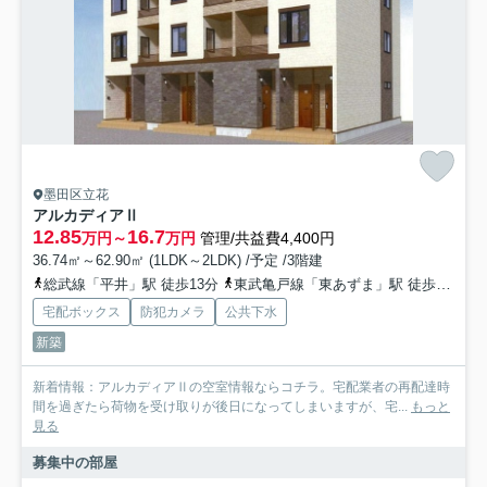
墨田区立花
アルカディアⅡ
12.85
16.7
万円～
万円
管理/共益費4,400円
36.74㎡～62.90㎡ (1LDK～2LDK) /予定 /3階建
総武線「平井」駅 徒歩13分
東武亀戸線「東あずま」駅 徒歩11分
宅配ボックス
防犯カメラ
公共下水
新築
新着情報：アルカディアⅡの空室情報ならコチラ。宅配業者の再配達時
間を過ぎたら荷物を受け取りが後日になってしまいますが、宅...
もっと
見る
募集中の部屋