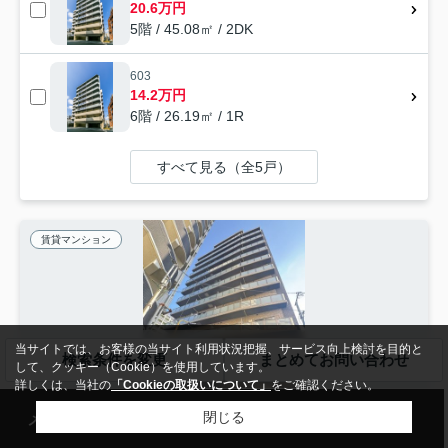
20.6万円
5階 / 45.08㎡ / 2DK
603
14.2万円
6階 / 26.19㎡ / 1R
すべて見る（全5戸）
賃貸マンション
当サイトでは、お客様の当サイト利用状況把握、サービス向上検討を目的と
検索条件を変更
まとめてお問い合わせ
して、クッキー（Cookie）を使用しています。
詳しくは、当社の
「Cookieの取扱いについて」
をご確認ください。
メール
来店予約
電話
LINE
閉じる