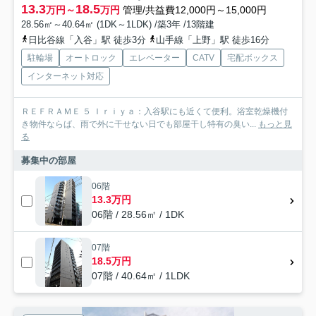
13.3
18.5
万円～
万円
管理/共益費12,000円～15,000円
28.56㎡～40.64㎡ (1DK～1LDK) /築3年 /13階建
日比谷線「入谷」駅 徒歩3分
山手線「上野」駅 徒歩16分
駐輪場
オートロック
エレベーター
CATV
宅配ボックス
インターネット対応
ＲＥＦＲＡＭＥ ５ Ｉｒｉｙａ：入谷駅にも近くて便利。浴室乾燥機付
き物件ならば、雨で外に干せない日でも部屋干し特有の臭い...
もっと見
る
募集中の部屋
06階
13.3万円
06階 / 28.56㎡ / 1DK
07階
18.5万円
07階 / 40.64㎡ / 1LDK