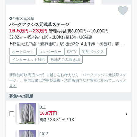
台東区元浅草
パークアクシス元浅草ステージ
16.5
23
万円～
万円
管理/共益費8,000円～10,000円
32.82㎡～45.49㎡ (1K～1LDK) /築18年 /16階建
都営大江戸線「新御徒町」駅 徒歩3分
山手線「御徒町」駅 徒歩13分
オートロック
エレベーター
CATV
宅配ボックス
インターネット対応
敷地内ごみ置き場
新御徒町駅周辺への引っ越しをお考えなら「パークアクシス元浅草ステ
ージ」。室内設備は浴室乾燥機・洗面所独立など豊富に揃って...
もっと
見る
募集中の部屋
811
16.8万円
8階 / 33.31㎡ / 1K
1012