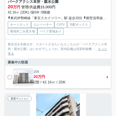
パークアクシス本所・親水公園
20
万円
管理/共益費15,000円
42.16㎡ (2DK) /築5年 /9階建
東武伊勢崎線「東京スカイツリー」駅 徒歩10分
都営浅草線「本所吾妻橋」駅 徒歩9分
オートロック
エレベーター
CATV
宅配ボックス
敷地内ごみ置き場
バイク置場あり
新生活を失敗せず、スタートさせたいならこちらの「パークアクシス本
所・親水公園」はいかがでしょうか。室内設備は浴室乾燥機・...
もっと
見る
募集中の部屋
206
20万円
2階 / 42.16㎡ / 2DK
賃貸マンション