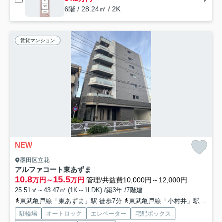
6階 / 28.24㎡ / 2K
賃貸マンション
NEW
墨田区立花
アルファコート東あずま
10.8
15.5
万円～
万円
管理/共益費10,000円～12,000円
25.51㎡～43.47㎡ (1K～1LDK) /築3年 /7階建
東武亀戸線「東あずま」駅 徒歩7分
東武亀戸線「小村井」駅 徒歩8分
駐輪場
オートロック
エレベーター
宅配ボックス