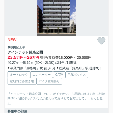
NEW
墨田区太平
クインテット錦糸公園
23.5
26
万円～
万円
管理/共益費15,000円～20,000円
40.27㎡～48.19㎡ (2DK～2LDK) /築1年 /11階建
半蔵門線「錦糸町」駅 徒歩6分
総武線「錦糸町」駅 徒歩9分
オートロック
エレベーター
CATV
宅配ボックス
敷地内ごみ置き場
バイク置場あり
「クインテット錦糸公園」のここがイチオシ。共用部にはゴミ出し24時
間OK・宅配ボックスなどが備わっておりとても充実してい...
もっと見
る
募集中の部屋