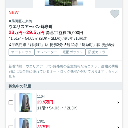
NEW
墨田区江東橋
ウエリスアーバン錦糸町
23
29.5
万円～
万円
管理/共益費25,000円
41.51㎡～54.03㎡ (2DK～2LDK) /築3年 /15階建
半蔵門線「錦糸町」駅 徒歩3分
総武線「錦糸町」駅 徒歩5分
オートロック
エレベーター
宅配ボックス
防犯カメラ
新着情報：ウエリスアーバン錦糸町の空室情報ならコチラ。建物の共用
部には安全性に優れているオートロック機能が付いております...
もっと
見る
募集中の部屋
1104
29.5万円
11階 / 54.03㎡ / 2LDK
1301
23万円