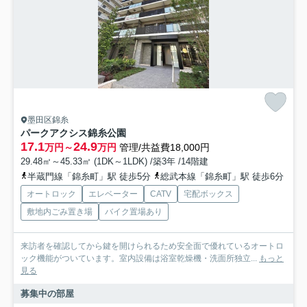
墨田区錦糸
パークアクシス錦糸公園
17.1
24.9
万円～
万円
管理/共益費18,000円
29.48㎡～45.33㎡ (1DK～1LDK) /築3年 /14階建
半蔵門線「錦糸町」駅 徒歩5分
総武本線「錦糸町」駅 徒歩6分
オートロック
エレベーター
CATV
宅配ボックス
敷地内ごみ置き場
バイク置場あり
来訪者を確認してから鍵を開けられるため安全面で優れているオートロ
ック機能がついています。室内設備は浴室乾燥機・洗面所独立...
もっと
見る
募集中の部屋