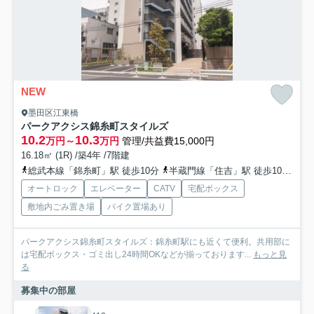
NEW
墨田区江東橋
パークアクシス錦糸町スタイルズ
10.2
10.3
万円～
万円
管理/共益費15,000円
16.18㎡ (1R) /築4年 /7階建
総武本線「錦糸町」駅 徒歩10分
半蔵門線「住吉」駅 徒歩10分
都
オートロック
エレベーター
CATV
宅配ボックス
敷地内ごみ置き場
バイク置場あり
パークアクシス錦糸町スタイルズ：錦糸町駅にも近くて便利。共用部に
は宅配ボックス・ゴミ出し24時間OKなどが揃っております...
もっと見
る
募集中の部屋