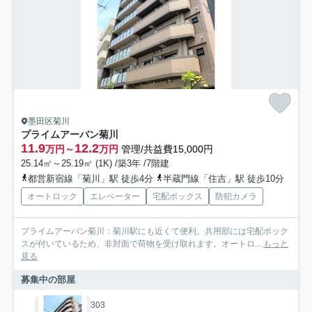
墨田区菊川
プライムアーバン菊川
11.9
12.2
万円～
万円
管理/共益費15,000円
25.14㎡～25.19㎡ (1K) /築3年 /7階建
都営新宿線「菊川」駅 徒歩4分
半蔵門線「住吉」駅 徒歩10分
オートロック
エレベーター
宅配ボックス
防犯カメラ
プライムアーバン菊川：菊川駅にも近くて便利。共用部には宅配ボック
スが付いているため、非対面で荷物を受け取れます。オートロ...
もっと
見る
募集中の部屋
303