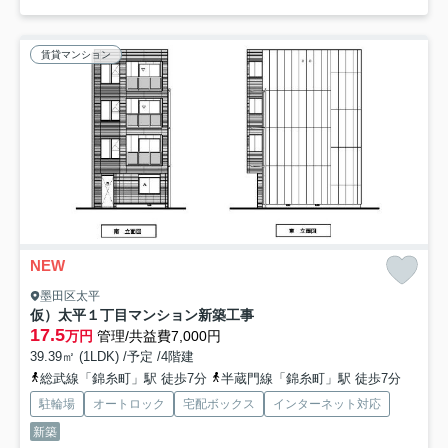
賃貸マンション
NEW
墨田区太平
仮）太平１丁目マンション新築工事
17.5
万円
管理/共益費7,000円
39.39㎡ (1LDK) /予定 /4階建
総武線「錦糸町」駅 徒歩7分
半蔵門線「錦糸町」駅 徒歩7分
駐輪場
オートロック
宅配ボックス
インターネット対応
新築