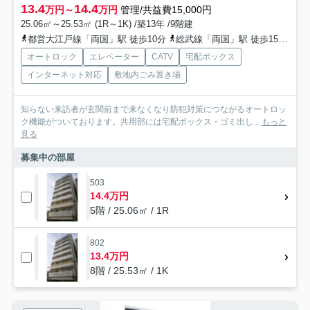
13.4
14.4
万円～
万円
管理/共益費15,000円
25.06㎡～25.53㎡ (1R～1K) /築13年 /9階建
都営大江戸線「両国」駅 徒歩10分
総武線「両国」駅 徒歩15分
都
オートロック
エレベーター
CATV
宅配ボックス
インターネット対応
敷地内ごみ置き場
知らない来訪者が玄関前まで来なくなり防犯対策につながるオートロッ
ク機能がついております。共用部には宅配ボックス・ゴミ出し...
もっと
見る
募集中の部屋
503
14.4万円
5階 / 25.06㎡ / 1R
802
13.4万円
8階 / 25.53㎡ / 1K