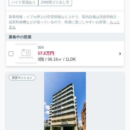
バイク置場あり
24時間ゴミ出し可
新着情報：イプセ押上の空室情報ならコチラ。室内設備は洗面所独立・
浴室乾燥機などが揃っているので、快適に過ごしやすいお部屋...
もっと
見る
募集中の部屋
304
17.2万円
3階 / 36.16㎡ / 1LDK
賃貸マンション