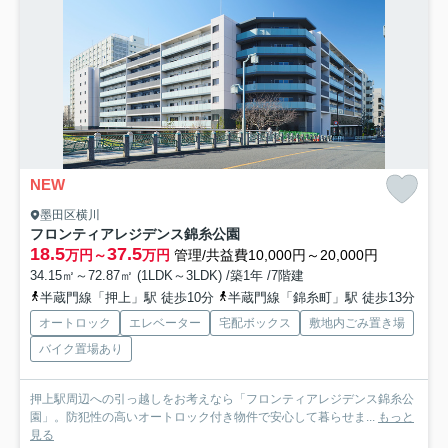
NEW
墨田区横川
フロンティアレジデンス錦糸公園
18.5
37.5
万円～
万円
管理/共益費10,000円～20,000円
34.15㎡～72.87㎡ (1LDK～3LDK) /築1年 /7階建
半蔵門線「押上」駅 徒歩10分
半蔵門線「錦糸町」駅 徒歩13分
オートロック
エレベーター
宅配ボックス
敷地内ごみ置き場
バイク置場あり
押上駅周辺への引っ越しをお考えなら「フロンティアレジデンス錦糸公
園」。防犯性の高いオートロック付き物件で安心して暮らせま...
もっと
見る