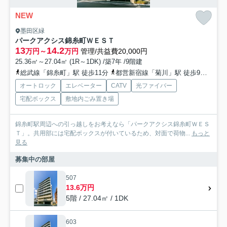
NEW
墨田区緑
パークアクシス錦糸町ＷＥＳＴ
13
14.2
万円～
万円
管理/共益費20,000円
25.36㎡～27.04㎡ (1R～1DK) /築7年 /9階建
総武線「錦糸町」駅 徒歩11分
都営新宿線「菊川」駅 徒歩9分
都営
オートロック
エレベーター
CATV
光ファイバー
宅配ボックス
敷地内ごみ置き場
錦糸町駅周辺への引っ越しをお考えなら「パークアクシス錦糸町ＷＥＳ
Ｔ」。共用部には宅配ボックスが付いているため、対面で荷物...
もっと
見る
募集中の部屋
507
13.6万円
5階 / 27.04㎡ / 1DK
603