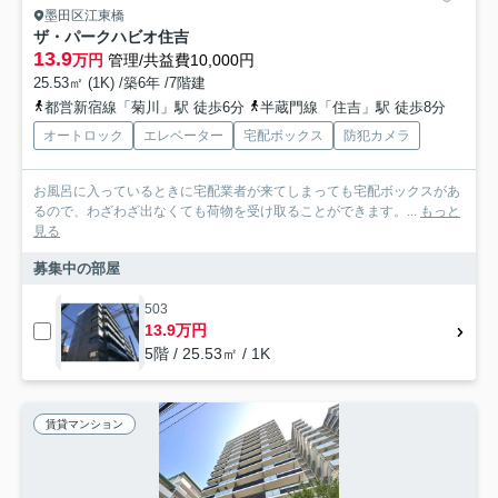
墨田区江東橋
ザ・パークハビオ住吉
13.9
万円
管理/共益費10,000円
25.53㎡ (1K) /築6年 /7階建
都営新宿線「菊川」駅 徒歩6分
半蔵門線「住吉」駅 徒歩8分
オートロック
エレベーター
宅配ボックス
防犯カメラ
お風呂に入っているときに宅配業者が来てしまっても宅配ボックスがあ
るので、わざわざ出なくても荷物を受け取ることができます。...
もっと
見る
募集中の部屋
503
13.9万円
5階 / 25.53㎡ / 1K
賃貸マンション