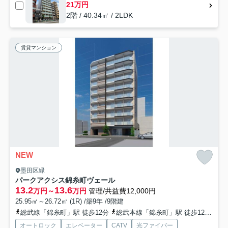
21万円
2階 / 40.34㎡ / 2LDK
賃貸マンション
NEW
墨田区緑
パークアクシス錦糸町ヴェール
13.2
13.6
万円～
万円
管理/共益費12,000円
25.95㎡～26.72㎡ (1R) /築9年 /9階建
総武線「錦糸町」駅 徒歩12分
総武本線「錦糸町」駅 徒歩12分
半
オートロック
エレベーター
CATV
光ファイバー