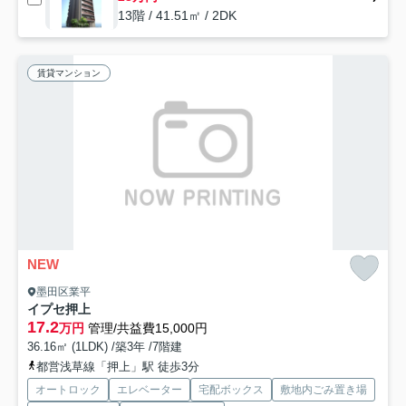
13階 / 41.51㎡ / 2DK
賃貸マンション
NEW
墨田区業平
イプセ押上
17.2
万円
管理/共益費15,000円
36.16㎡ (1LDK) /築3年 /7階建
都営浅草線「押上」駅 徒歩3分
オートロック
エレベーター
宅配ボックス
敷地内ごみ置き場