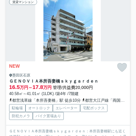
賃貸マンション
NEW
墨田区石原
ＧＥＮＯＶＩＡ本所吾妻橋ｓｋｙｇａｒｄｅｎ
16.5
17.8
万円～
万円
管理/共益費20,000円
40.58㎡～41.01㎡ (1LDK) /築4年 /7階建
都営浅草線「本所吾妻橋」駅 徒歩10分
都営大江戸線「両国」駅 徒歩12分
駐輪場
オートロック
エレベーター
宅配ボックス
防犯カメラ
バイク置場あり
ＧＥＮＯＶＩＡ本所吾妻橋ｓｋｙｇａｒｄｅｎ：本所吾妻橋駅にも近く