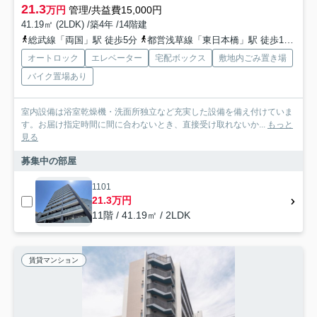
21.3
万円
管理/共益費15,000円
41.19㎡ (2LDK) /築4年 /14階建
総武線「両国」駅 徒歩5分
都営浅草線「東日本橋」駅 徒歩10分
都
オートロック
エレベーター
宅配ボックス
敷地内ごみ置き場
バイク置場あり
室内設備は浴室乾燥機・洗面所独立など充実した設備を備え付けていま
す。お届け指定時間に間に合わないとき、直接受け取れないか...
もっと
見る
募集中の部屋
1101
21.3万円
11階 / 41.19㎡ / 2LDK
賃貸マンション