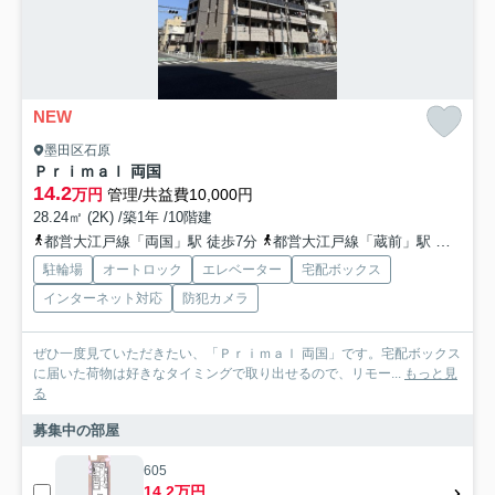
NEW
墨田区石原
Ｐｒｉｍａｌ 両国
14.2
万円
管理/共益費10,000円
28.24㎡ (2K) /築1年 /10階建
都営大江戸線「両国」駅 徒歩7分
都営大江戸線「蔵前」駅 徒歩14分
駐輪場
オートロック
エレベーター
宅配ボックス
インターネット対応
防犯カメラ
ぜひ一度見ていただきたい、「Ｐｒｉｍａｌ 両国」です。宅配ボックス
に届いた荷物は好きなタイミングで取り出せるので、リモー...
もっと見
る
募集中の部屋
605
14.2万円