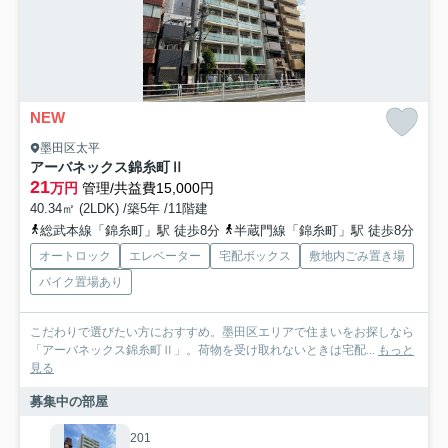
NEW
墨田区太平
アーバネックス錦糸町Ⅱ
21
万円
管理/共益費15,000円
40.34㎡ (2LDK) /築5年 /11階建
総武本線「錦糸町」駅 徒歩8分
半蔵門線「錦糸町」駅 徒歩8分
オートロック
エレベーター
宅配ボックス
敷地内ごみ置き場
バイク置場あり
こだわりで選びたい方におすすめ。墨田区エリアで住まいをお探しなら
「アーバネックス錦糸町Ⅱ」。荷物を受け取れないときは宅配...
もっと
見る
募集中の部屋
201