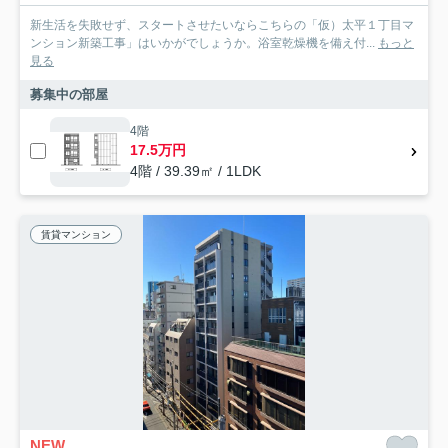
新生活を失敗せず、スタートさせたいならこちらの「仮）太平１丁目マ
ンション新築工事」はいかがでしょうか。浴室乾燥機を備え付...
もっと
見る
募集中の部屋
4階
17.5万円
4階 / 39.39㎡ / 1LDK
賃貸マンション
NEW