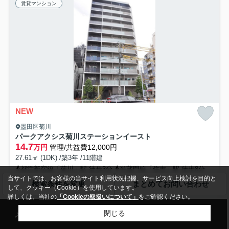
賃貸マンション
NEW
墨田区菊川
パークアクシス菊川ステーションイースト
14.7
万円
管理/共益費12,000円
27.61㎡ (1DK) /築3年 /11階建
都営新宿線「菊川」駅 徒歩3分
半蔵門線「住吉」駅 徒歩8分
当サイトでは、お客様の当サイト利用状況把握、サービス向上検討を目的と
オートロック
エレベーター
CATV
宅配ボックス
検索条件を変更
まとめてお問い合わせ
して、クッキー（Cookie）を使用しています。
敷地内ごみ置き場
バイク置場あり
詳しくは、当社の
「Cookieの取扱いについて」
をご確認ください。
メール
来店予約
電話
LINE
閉じる
「パークアクシス菊川ステーションイースト」のここがイチオシ。建物