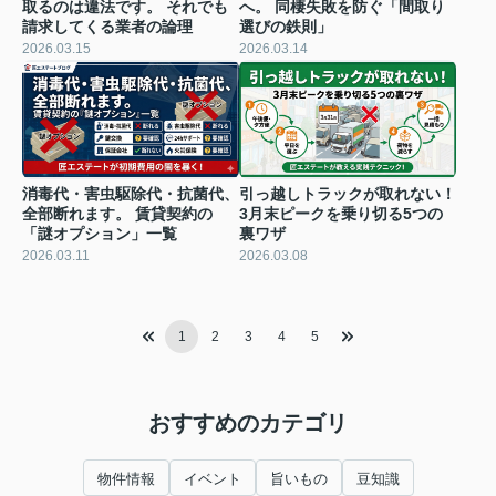
取るのは違法です。 それでも
へ。 同棲失敗を防ぐ「間取り
請求してくる業者の論理
選びの鉄則」
2026.03.15
2026.03.14
消毒代・害虫駆除代・抗菌代、
引っ越しトラックが取れない！
全部断れます。 賃貸契約の
3月末ピークを乗り切る5つの
「謎オプション」一覧
裏ワザ
2026.03.11
2026.03.08
1
2
3
4
5
おすすめのカテゴリ
物件情報
イベント
旨いもの
豆知識