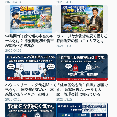
2026.04.04
2026.04.03
24時間ゴミ捨て場の本当のル
ガレージ付き賃貸を安く借りる
ールとは？ 不規則勤務の借主
都内近郊の狙い目エリアとは
が知るべき注意点
2026.04.01
2026.04.02
ハウスクリーニング代を黙って
「経年劣化も借主負担」は嘘で
払うな。 国交省が定めた「本
す。 原状回復のルールを大
来誰が払うべきか」の答え
家・管理会社は知っている
2026.03.29
2026.03.28