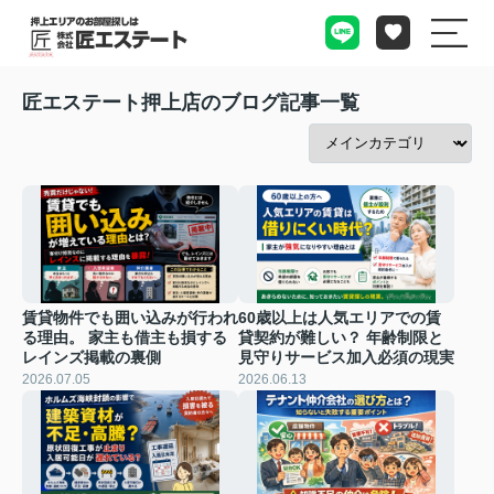
匠エステート押上店のブログ記事一覧
賃貸物件でも囲い込みが行われ
60歳以上は人気エリアでの賃
る理由。 家主も借主も損する
貸契約が難しい？ 年齢制限と
レインズ掲載の裏側
見守りサービス加入必須の現実
2026.07.05
2026.06.13