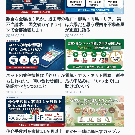
敷金を全額抜く気か。退去時の
亀戸・柳島・向島エリア、 実
不当請求、 国交省ガイドライ
は穴場だと思う理由を不動産屋
ンで全部論破します
が正直に語る
2026.03.25
2026.03.22
ネットの物件情報は「釣り」か
電気・ガス・ネット回線、新生
もしれない。 問い合わせ前に
活の申込みは 「いつまでに」
確認すべき3つのこと
動けばいい？
2026.03.21
2026.03.18
仲介手数料を家賃1.1ヶ月以上
春から一緒に暮らすカップル