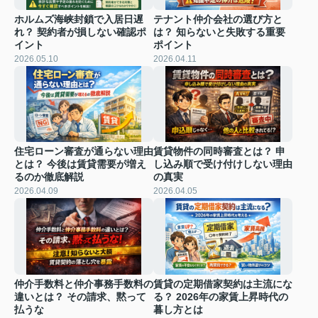
ホルムズ海峡封鎖で入居日遅
テナント仲介会社の選び方と
れ？ 契約者が損しない確認ポ
は？ 知らないと失敗する重要
イント
ポイント
2026.05.10
2026.04.11
住宅ローン審査が通らない理由
賃貸物件の同時審査とは？ 申
とは？ 今後は賃貸需要が増え
し込み順で受け付けしない理由
るのか徹底解説
の真実
2026.04.09
2026.04.05
仲介手数料と仲介事務手数料の
賃貸の定期借家契約は主流にな
違いとは？ その請求、黙って
る？ 2026年の家賃上昇時代の
払うな
暮し方とは